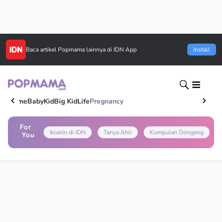
Baca artikel
Popmama
lainnya di IDN App
Install
Home
Baby
Kid
Big Kid
Life
Pregnancy
For
Iklanin di IDN
Tanya Ahli
Kumpulan Dongeng
You