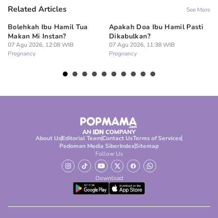
Related Articles
See More
Bolehkah Ibu Hamil Tua
Apakah Doa Ibu Hamil Pasti
7 
Makan Mi Instan?
Dikabulkan?
Al
07 Agu 2026, 12:08 WIB
07 Agu 2026, 11:38 WIB
Pe
Pregnancy
Pregnancy
07
Pr
About Us
Editorial Team
Contact Us
Terms of Services
Pedoman Media Siber
Index
Sitemap
Follow Us
Download