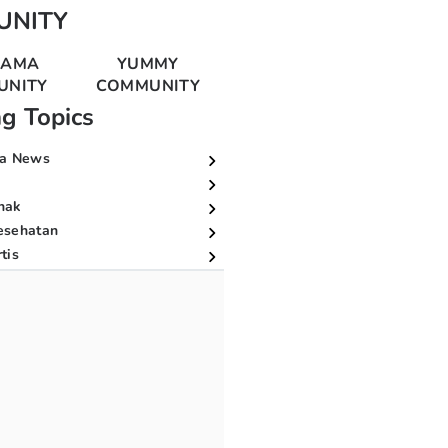
UNITY
MAMA
YUMMY
UNITY
COMMUNITY
ng Topics
a News
nak
esehatan
tis