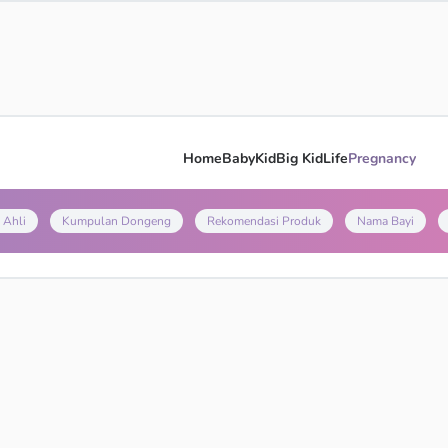
Home
Baby
Kid
Big Kid
Life
Pregnancy
 Ahli
Kumpulan Dongeng
Rekomendasi Produk
Nama Bayi