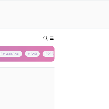
Penyakit Anak
MPASI
POPPAPA