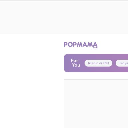
For
Iklanin di IDN
Tanya
You