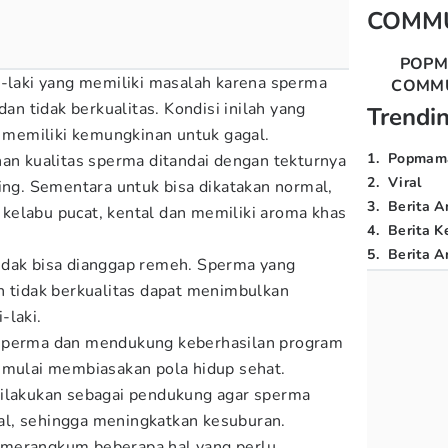
COMM
POP
i-laki yang memiliki masalah karena sperma
COMM
dan tidak berkualitas. Kondisi inilah yang
Trendi
memiliki kemungkinan untuk gagal.
1
.
Popmam
nan kualitas sperma ditandai dengan tekturnya
2
.
Viral
ning. Sementara untuk bisa dikatakan normal,
3
.
Berita A
kelabu pucat, kental dan memiliki aroma khas
4
.
Berita K
5
.
Berita Ar
idak bisa dianggap remeh. Sperma yang
n tidak berkualitas dapat menimbulkan
-laki.
 sperma dan mendukung keberhasilan program
 mulai membiasakan pola hidup sehat.
dilakukan sebagai pendukung agar sperma
l, sehingga meningkatkan kesuburan.
merangkum beberapa hal yang perlu