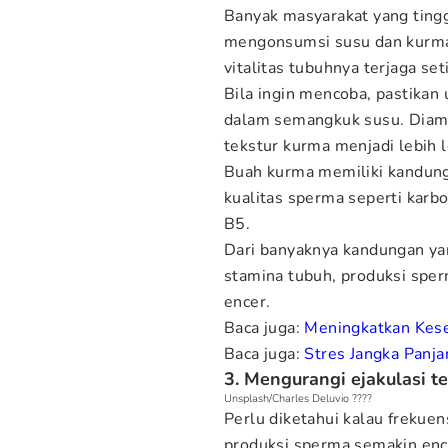
Banyak masyarakat yang tingga
mengonsumsi susu dan kurm
vitalitas tubuhnya terjaga set
Bila ingin mencoba, pastika
dalam semangkuk susu. Diamk
tekstur kurma menjadi lebih 
Buah kurma memiliki kandung
kualitas sperma seperti karbo
B5.
Dari banyaknya kandungan ya
stamina tubuh, produksi spe
encer.
Baca juga:
Meningkatkan Kese
Baca juga:
Stres Jangka Panj
3. Mengurangi ejakulasi te
Unsplash/Charles Deluvio ????
Perlu diketahui kalau frekuen
produksi sperma semakin ence