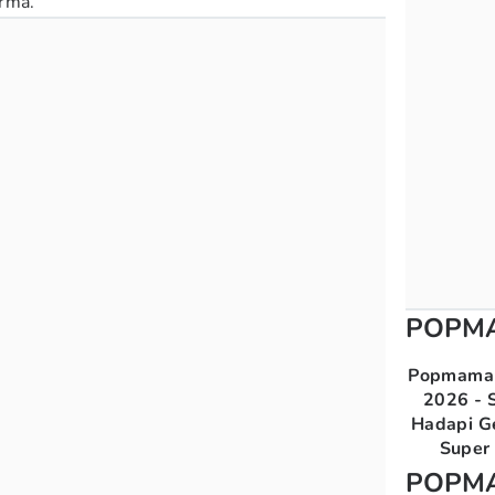
rma.
POPM
Popmama 
2026 - S
Hadapi G
Super 
POPM