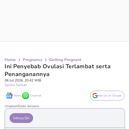
Home
Pregnancy
Getting Pregnant
Ini Penyebab Ovulasi Terlambat serta
Penanganannya
06 Jul 2026, 20:42 WIB
Sysilia Tanhati
News
Channel
Add Us on Google
Unsplash/Estée Janssens
Intinya Sih