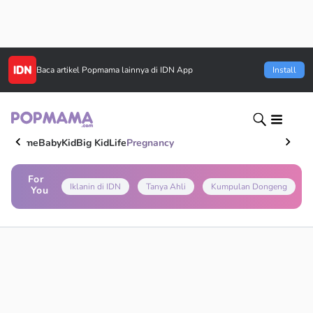
Baca artikel
Popmama
lainnya di IDN App
Install
Home
Baby
Kid
Big Kid
Life
Pregnancy
For
Iklanin di IDN
Tanya Ahli
Kumpulan Dongeng
You