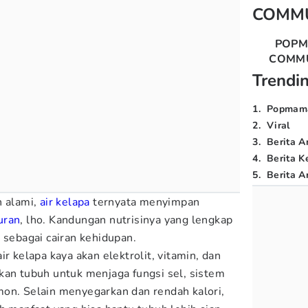
COMM
POP
COMM
Trendi
1
.
Popmam
2
.
Viral
3
.
Berita A
4
.
Berita K
5
.
Berita Ar
n alami,
air kelapa
ternyata menyimpan
uran
, lho. Kandungan nutrisinya yang lengkap
 sebagai cairan kehidupan.
 air kelapa kaya akan elektrolit, vitamin, dan
kan tubuh untuk menjaga fungsi sel, sistem
on. Selain menyegarkan dan rendah kalori,