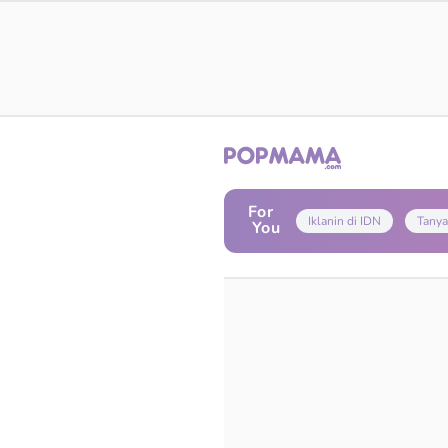
For
Iklanin di IDN
Tanya
You