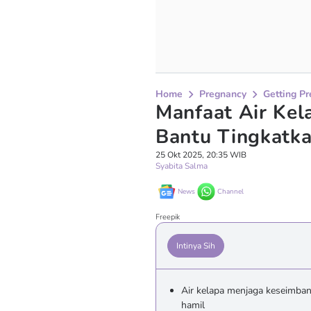
Home
Pregnancy
Getting P
Manfaat Air Kel
Bantu Tingkatka
25 Okt 2025, 20:35 WIB
Syabita Salma
News
Channel
Freepik
Intinya Sih
Air kelapa menjaga keseimban
hamil