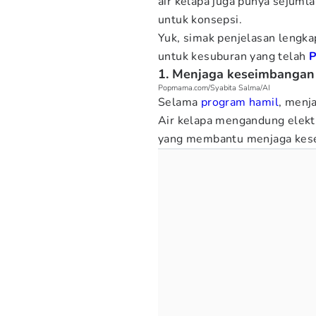
air kelapa juga punya sejumla
untuk konsepsi.
Yuk, simak penjelasan lengka
untuk kesuburan yang telah
1. Menjaga keseimbangan 
Popmama.com/Syabita Salma/AI
Selama
program hamil
, menj
Air kelapa mengandung elektr
yang membantu menjaga kese