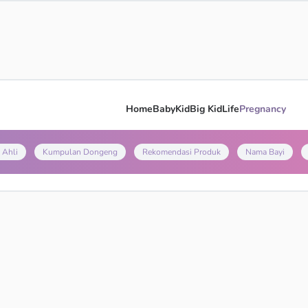
Home
Baby
Kid
Big Kid
Life
Pregnancy
 Ahli
Kumpulan Dongeng
Rekomendasi Produk
Nama Bayi