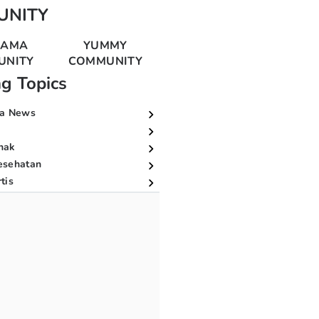
UNITY
MAMA
YUMMY
UNITY
COMMUNITY
ng Topics
a News
nak
esehatan
tis