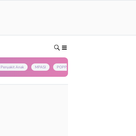
Penyakit Anak
MPASI
POPPAPA