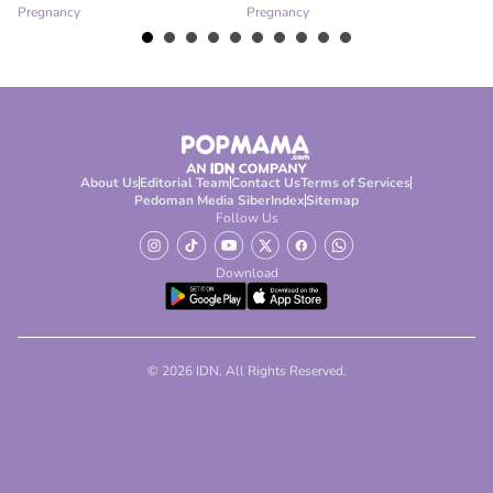
Pregnancy
Pregnancy
Pr
About Us
Editorial Team
Contact Us
Terms of Services
Pedoman Media Siber
Index
Sitemap
Follow Us
Download
© 2026 IDN. All Rights Reserved.