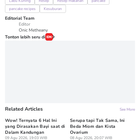
Labu Kuning
Resep
Resep Makanan
pancake
pancake recipes
Kesuburan
Editorial Team
Editor
Onic Metheany
Tonton lebih seru di
Related Articles
See More
Wow! Ternyata 6 Hal Ini
Serupa tapi Tak Sama, Ini
5 
yang Dirasakan Bayi saat di
Beda Miom dan Kista
Me
Dalam Kandungan
Ovarium
ag
09 Agu 2026, 19:03 WIB
08 Agu 2026, 20:07 WIB
08