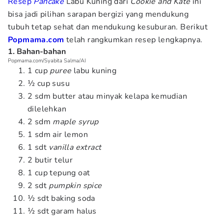
Resep
Pancake
Labu Kuning dari
Cookie and Kate
ini
bisa jadi pilihan sarapan bergizi yang mendukung
tubuh tetap sehat dan mendukung kesuburan. Berikut
Popmama.com
telah rangkumkan resep lengkapnya.
1. Bahan-bahan
Popmama.com/Syabita Salma/AI
1 cup
puree
labu kuning
½ cup susu
2 sdm butter atau minyak kelapa kemudian
dilelehkan
2 sdm
maple syrup
1 sdm air lemon
1 sdt
vanilla extract
2 butir telur
1 cup tepung oat
2 sdt
pumpkin spice
½ sdt baking soda
½ sdt garam halus