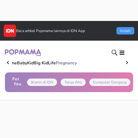
Baca artikel
Popmama
lainnya di IDN App
Install
Home
Baby
Kid
Big Kid
Life
Pregnancy
For
Iklanin di IDN
Tanya Ahli
Kumpulan Dongeng
You