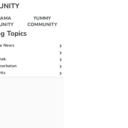
UNITY
MAMA
YUMMY
UNITY
COMMUNITY
ng Topics
a News
nak
esehatan
tis