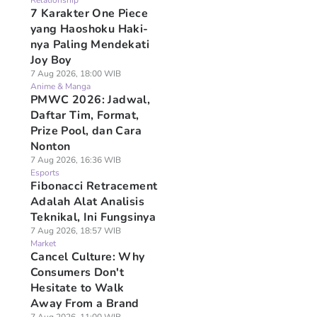
Relationship
7 Karakter One Piece
yang Haoshoku Haki-
nya Paling Mendekati
Joy Boy
7 Aug 2026, 18:00 WIB
Anime & Manga
PMWC 2026: Jadwal,
Daftar Tim, Format,
Prize Pool, dan Cara
Nonton
7 Aug 2026, 16:36 WIB
Esports
Fibonacci Retracement
Adalah Alat Analisis
Teknikal, Ini Fungsinya
7 Aug 2026, 18:57 WIB
Market
Cancel Culture: Why
Consumers Don't
Hesitate to Walk
Away From a Brand