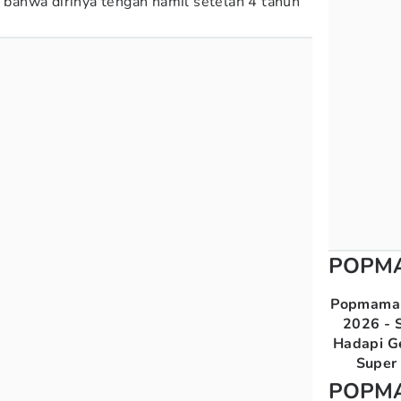
ahwa dirinya tengah hamil setelah 4 tahun
POPM
Popmama 
2026 - S
Hadapi G
Super 
POPM