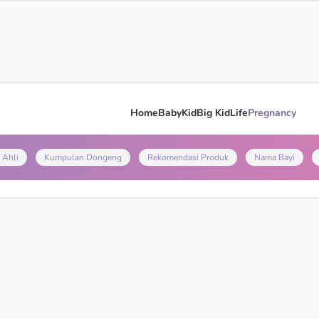
Home
Baby
Kid
Big Kid
Life
Pregnancy
 Ahli
Kumpulan Dongeng
Rekomendasi Produk
Nama Bayi