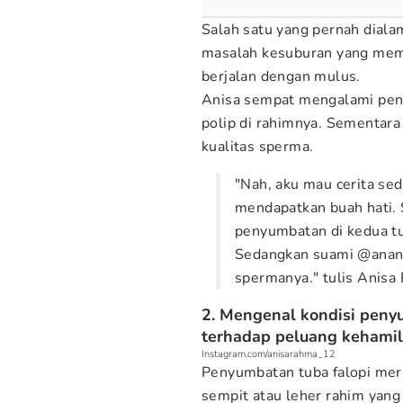
Salah satu yang pernah diala
masalah kesuburan yang mem
berjalan dengan mulus.
Anisa sempat mengalami peny
polip di rahimnya. Sementara
kualitas sperma.
"Nah, aku mau cerita sed
mendapatkan buah hati.
penyumbatan di kedua tub
Sedangkan suami @anand
spermanya." tulis Anisa
2. Mengenal kondisi peny
terhadap peluang kehami
Instagram.com/anisarahma_12
Penyumbatan tuba falopi mer
sempit atau leher rahim yan