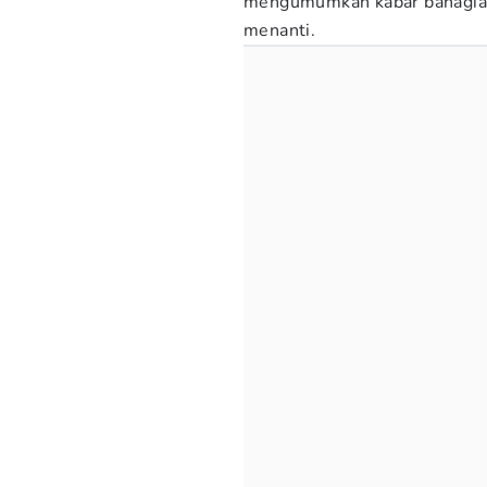
mengumumkan kabar bahagia b
menanti.