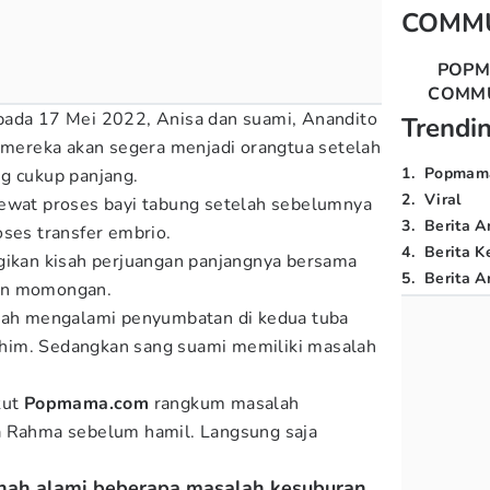
COMM
POP
COMM
pada 17 Mei 2022, Anisa dan suami, Anandito
Trendi
ereka akan segera menjadi orangtua setelah
1
.
Popmam
g cukup panjang.
2
.
Viral
lewat proses bayi tabung setelah sebelumnya
3
.
Berita A
oses transfer embrio.
4
.
Berita K
gikan kisah perjuangan panjangnya bersama
5
.
Berita Ar
an momongan.
rnah mengalami penyumbatan di kedua tuba
 rahim. Sedangkan sang suami memiliki masalah
kut
Popmama.com
rangkum masalah
a Rahma sebelum hamil. Langsung saja
rnah alami beberapa masalah kesuburan