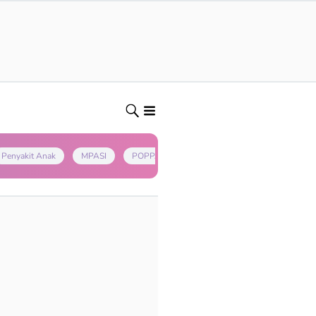
Penyakit Anak
MPASI
POPPAPA