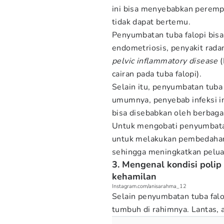
ini bisa menyebabkan peremp
tidak dapat bertemu.
Penyumbatan tuba falopi bisa
endometriosis, penyakit rada
pelvic
i
nflammatory
disease
(
cairan pada tuba falopi).
Selain itu, penyumbatan tuba 
umumnya, penyebab infeksi ini
bisa disebabkan oleh berbaga
Untuk mengobati penyumbatan
untuk melakukan pembedahan
sehingga meningkatkan pelua
3. Mengenal kondisi poli
kehamilan
Instagram.com/anisarahma_12
Selain penyumbatan tuba fal
tumbuh di rahimnya. Lantas, a