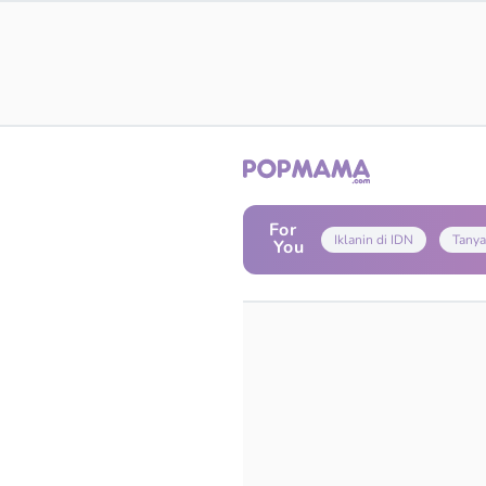
For
Iklanin di IDN
Tanya
You