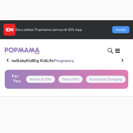
Baca artikel
Popmama
lainnya di IDN App
Install
Home
Baby
Kid
Big Kid
Life
Pregnancy
For
Iklanin di IDN
Tanya Ahli
Kumpulan Dongeng
You