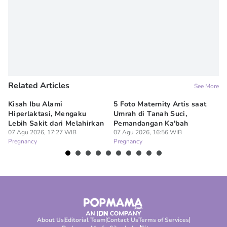
Related Articles
See More
Kisah Ibu Alami
5 Foto Maternity Artis saat
Ir
Hiperlaktasi, Mengaku
Umrah di Tanah Suci,
Pe
Lebih Sakit dari Melahirkan
Pemandangan Ka'bah
de
07 Agu 2026, 17:27 WIB
07 Agu 2026, 16:56 WIB
07
Pregnancy
Pregnancy
Pr
About Us
Editorial Team
Contact Us
Terms of Services