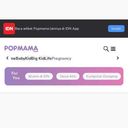
Baca artikel
Popmama
lainnya di IDN App
Install
Home
Baby
Kid
Big Kid
Life
Pregnancy
For
Iklanin di IDN
Tanya Ahli
Kumpulan Dongeng
You