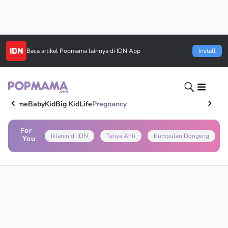
Baca artikel
Popmama
lainnya di IDN App
Install
Home
Baby
Kid
Big Kid
Life
Pregnancy
For
Iklanin di IDN
Tanya Ahli
Kumpulan Dongeng
You