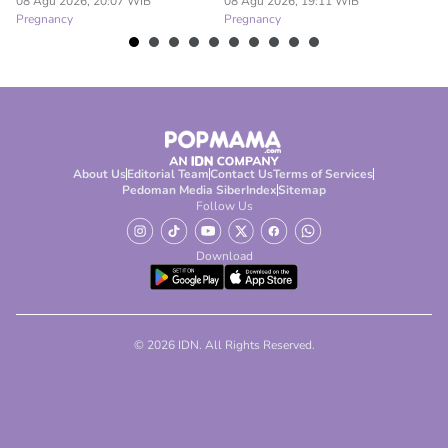
08 Agu 2026, 20:07 WIB
08 Agu 2026, 19:11 WIB
08
Pregnancy
Pregnancy
Pr
About Us
Editorial Team
Contact Us
Terms of Services
Pedoman Media Siber
Index
Sitemap
Follow Us
Download
© 2026 IDN. All Rights Reserved.