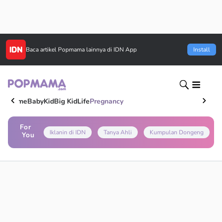
Baca artikel
Popmama
lainnya di IDN App
Install
Home
Baby
Kid
Big Kid
Life
Pregnancy
For
Iklanin di IDN
Tanya Ahli
Kumpulan Dongeng
You