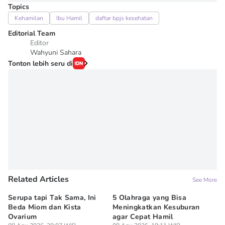
Topics
Kehamilan
Ibu Hamil
daftar bpjs kesehatan
Editorial Team
Editor
Wahyuni Sahara
Tonton lebih seru di
Related Articles
See More
Serupa tapi Tak Sama, Ini
5 Olahraga yang Bisa
6
Beda Miom dan Kista
Meningkatkan Kesuburan
Vi
Ovarium
agar Cepat Hamil
M