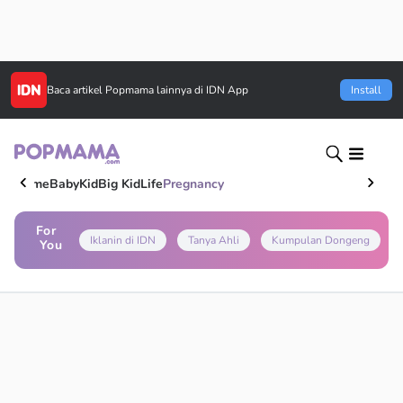
Baca artikel
Popmama
lainnya di IDN App
Install
Home
Baby
Kid
Big Kid
Life
Pregnancy
For
Iklanin di IDN
Tanya Ahli
Kumpulan Dongeng
You