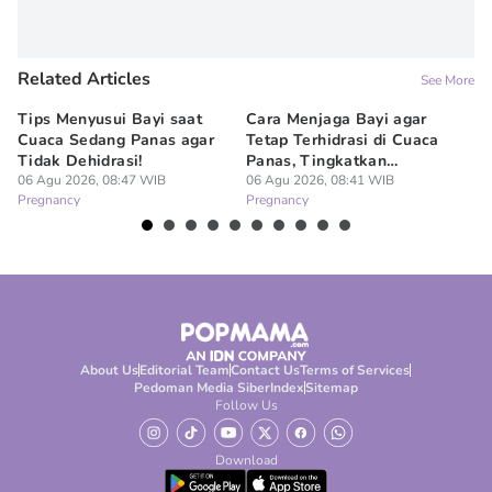
Related Articles
See More
Tips Menyusui Bayi saat
Cara Menjaga Bayi agar
7 
Cuaca Sedang Panas agar
Tetap Terhidrasi di Cuaca
Ib
Tidak Dehidrasi!
Panas, Tingkatkan
da
06 Agu 2026, 08:47 WIB
Kuantitas ASI
06 Agu 2026, 08:41 WIB
05
Pregnancy
Pregnancy
Pr
About Us
Editorial Team
Contact Us
Terms of Services
Pedoman Media Siber
Index
Sitemap
Follow Us
Download