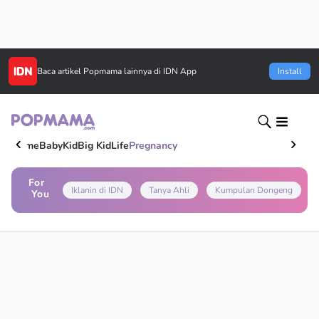
Baca artikel
Popmama
lainnya di IDN App
Install
Home
Baby
Kid
Big Kid
Life
Pregnancy
For
Iklanin di IDN
Tanya Ahli
Kumpulan Dongeng
You