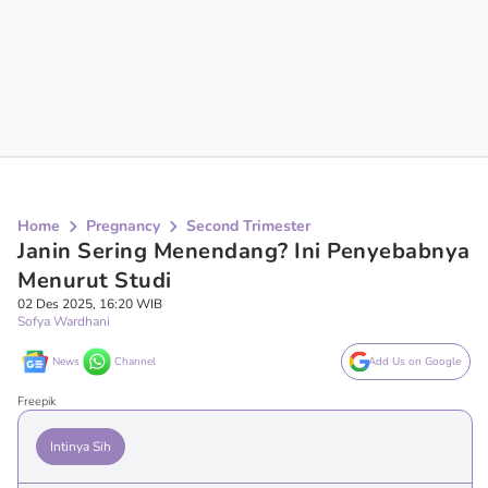
Home
Pregnancy
Second Trimester
Janin Sering Menendang? Ini Penyebabnya
Menurut Studi
02 Des 2025, 16:20 WIB
Sofya Wardhani
News
Channel
Add Us on Google
Freepik
Intinya Sih