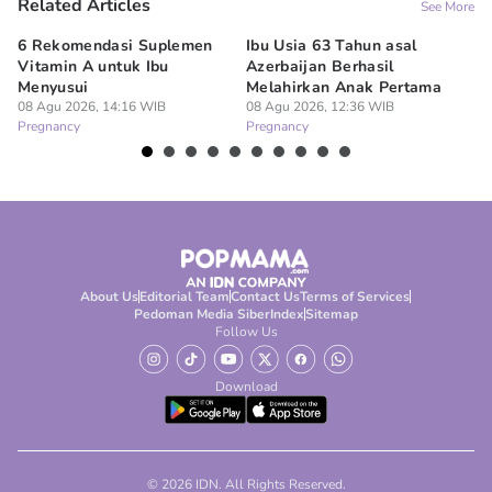
Related Articles
See More
6 Rekomendasi Suplemen
Ibu Usia 63 Tahun asal
Ki
Vitamin A untuk Ibu
Azerbaijan Berhasil
Hi
Menyusui
Melahirkan Anak Pertama
Le
08 Agu 2026, 14:16 WIB
08 Agu 2026, 12:36 WIB
07
Pregnancy
Pregnancy
Pr
About Us
Editorial Team
Contact Us
Terms of Services
Pedoman Media Siber
Index
Sitemap
Follow Us
Download
© 2026 IDN. All Rights Reserved.