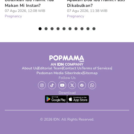
Makan Mi Instan?
Dikabulkan?
Al
07 Agu 2026, 12:08 WIB
07 Agu 2026, 11:38 WIB
Pe
Pregnancy
Pregnancy
07
Pr
About Us
Editorial Team
Contact Us
Terms of Services
Pedoman Media Siber
Index
Sitemap
Follow Us
Download
© 2026 IDN. All Rights Reserved.