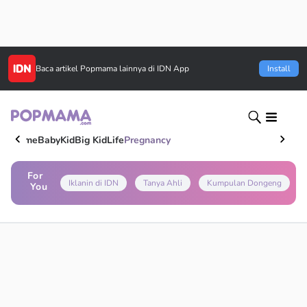
Baca artikel
Popmama
lainnya di IDN App
Install
Home
Baby
Kid
Big Kid
Life
Pregnancy
For
Iklanin di IDN
Tanya Ahli
Kumpulan Dongeng
You