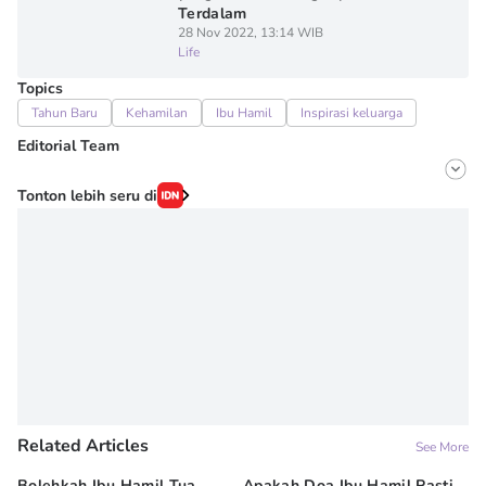
Terdalam
28 Nov 2022, 13:14 WIB
Life
Topics
Tahun Baru
Kehamilan
Ibu Hamil
Inspirasi keluarga
Editorial Team
Editor
Tonton lebih seru di
Irma ediarti mardiyah
Editor
Wahyuni Sahara
Related Articles
See More
Bolehkah Ibu Hamil Tua
Apakah Doa Ibu Hamil Pasti
7 