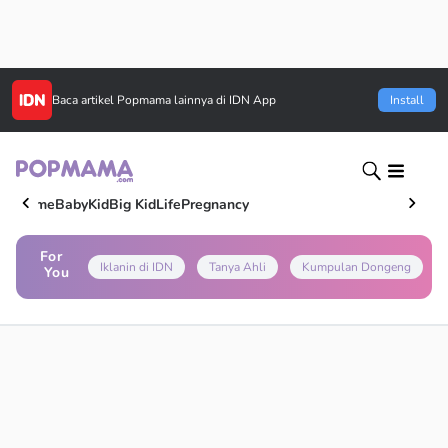
Baca artikel
Popmama
lainnya di IDN App
Install
Home
Baby
Kid
Big Kid
Life
Pregnancy
For
Iklanin di IDN
Tanya Ahli
Kumpulan Dongeng
You