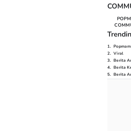
COMM
POP
COMM
Trendi
1
.
Popmam
2
.
Viral
3
.
Berita A
4
.
Berita K
5
.
Berita Ar