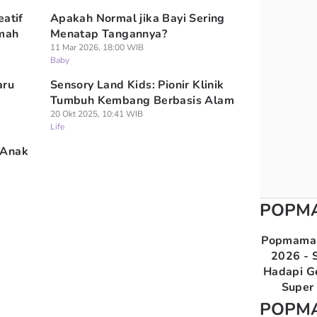
eatif
Apakah Normal jika Bayi Sering
umah
Menatap Tangannya?
11 Mar 2026, 18:00 WIB
Baby
aru
Sensory Land Kids: Pionir Klinik
Tumbuh Kembang Berbasis Alam
20 Okt 2025, 10:41 WIB
Life
 Anak
POPM
Popmama 
2026 - S
Hadapi G
Super 
POPM