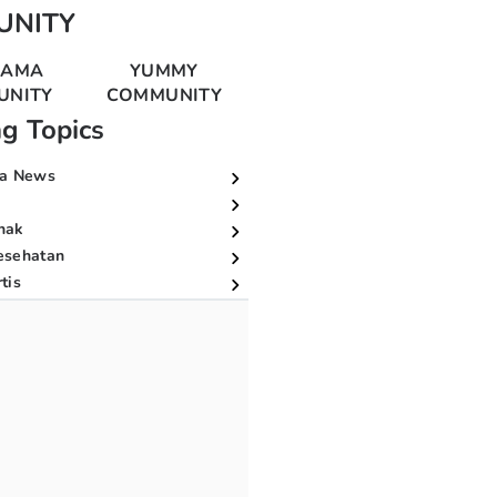
UNITY
MAMA
YUMMY
UNITY
COMMUNITY
ng Topics
a News
nak
esehatan
tis