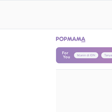
For
Iklanin di IDN
Tanya
You