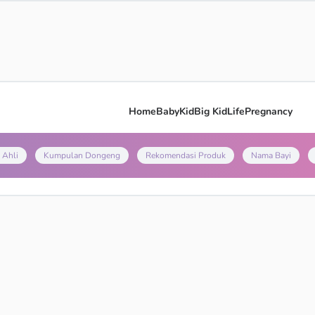
Home
Baby
Kid
Big Kid
Life
Pregnancy
 Ahli
Kumpulan Dongeng
Rekomendasi Produk
Nama Bayi