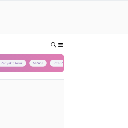
Penyakit Anak
MPASI
POPPAPA