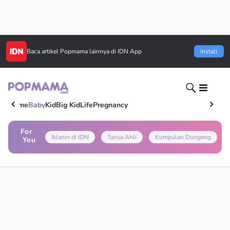
Baca artikel
Popmama
lainnya di IDN App
Install
Home
Baby
Kid
Big Kid
Life
Pregnancy
For
Iklanin di IDN
Tanya Ahli
Kumpulan Dongeng
You