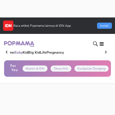
Baca artikel
Popmama
lainnya di IDN App
Install
Home
Baby
Kid
Big Kid
Life
Pregnancy
For
Iklanin di IDN
Tanya Ahli
Kumpulan Dongeng
You