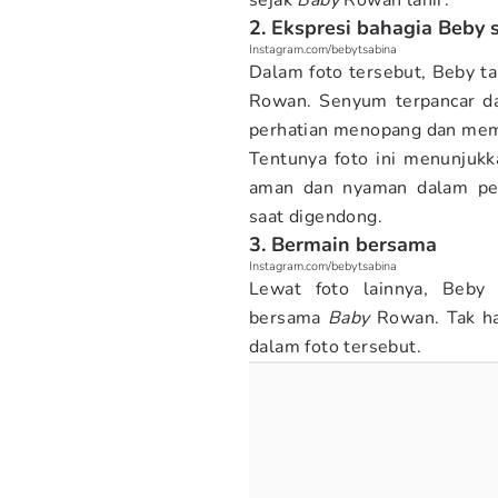
sejak
Baby
Rowan lahir.
2. Ekspresi bahagia Beb
Instagram.com/bebytsabina
Dalam foto tersebut, Beby 
Rowan. Senyum terpancar da
perhatian menopang dan me
Tentunya foto ini menunjukk
aman dan nyaman dalam pe
saat digendong.
3. Bermain bersama
Instagram.com/bebytsabina
Lewat foto lainnya, Beb
bersama
Baby
Rowan. Tak han
dalam foto tersebut.