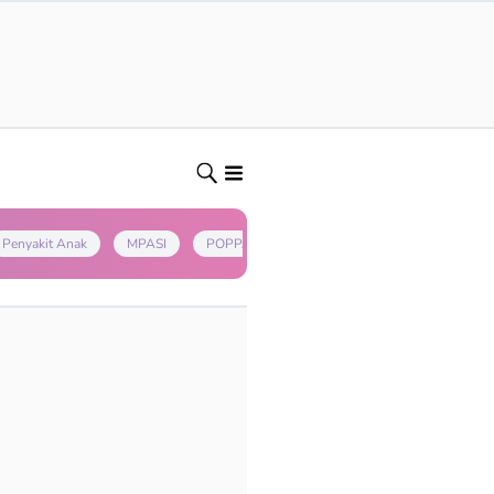
Penyakit Anak
MPASI
POPPAPA