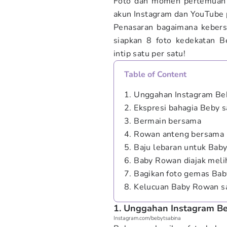
Foto dan momen pertemuan
akun Instagram dan YouTube 
Penasaran bagaimana kebers
siapkan 8 foto kedekatan B
intip satu per satu!
Table of Content
1. Unggahan Instagram B
2. Ekspresi bahagia Beby
3. Bermain bersama
4. Rowan anteng bersama
5. Baju lebaran untuk Bab
6. Baby Rowan diajak meli
7. Bagikan foto gemas Ba
8. Kelucuan Baby Rowan sa
1. Unggahan Instagram B
Instagram.com/bebytsabina