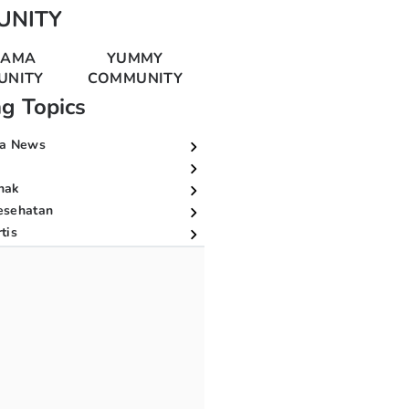
UNITY
MAMA
YUMMY
UNITY
COMMUNITY
ng Topics
a News
nak
esehatan
tis