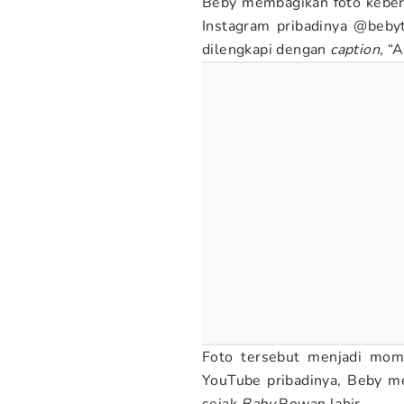
Beby membagikan foto kebe
Instagram pribadinya @beby
dilengkapi dengan
caption
, “
Foto tersebut menjadi mom
YouTube pribadinya, Beby 