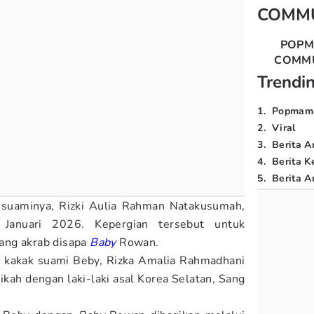
COMM
POP
COMM
Trendi
1
.
Popmam
2
.
Viral
3
.
Berita A
4
.
Berita K
5
.
Berita Ar
 suaminya, Rizki Aulia Rahman Natakusumah,
Januari 2026. Kepergian tersebut untuk
ang akrab disapa
Baby
Rowan.
 kakak suami Beby, Rizka Amalia Rahmadhani
ah dengan laki-laki asal Korea Selatan, Sang