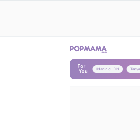
For
Iklanin di IDN
Tanya
You