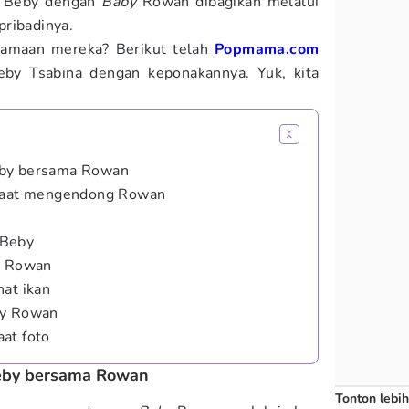
 Beby dengan
Baby
Rowan dibagikan melalui
pribadinya.
amaan mereka? Berikut telah
Popmama.com
eby Tsabina dengan keponakannya. Yuk, kita
eby bersama Rowan
 saat mengendong Rowan
 Beby
y Rowan
hat ikan
by Rowan
at foto
eby bersama Rowan
Tonton lebih