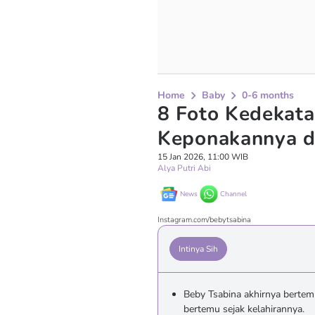
Home
Baby
0-6 months
8 Foto Kedekata
Keponakannya d
15 Jan 2026, 11:00 WIB
Alya Putri Abi
News
Channel
Instagram.com/bebytsabina
Intinya Sih
Beby Tsabina akhirnya bertem
bertemu sejak kelahirannya.