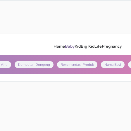
Home
Baby
Kid
Big Kid
Life
Pregnancy
 Ahli
Kumpulan Dongeng
Rekomendasi Produk
Nama Bayi