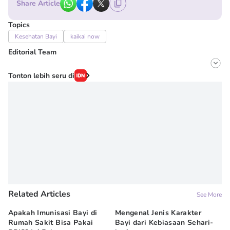
Share Article
Topics
Kesehatan Bayi
kaikai now
Editorial Team
Editor
Tonton lebih seru di
Irma ediarti mardiyah
Editor
Erick Akbar
Related Articles
See More
Apakah Imunisasi Bayi di
Mengenal Jenis Karakter
5 
Rumah Sakit Bisa Pakai
Bayi dari Kebiasaan Sehari-
ya