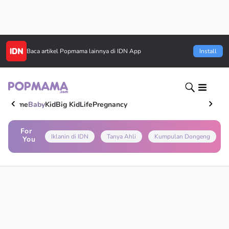
Baca artikel
Popmama
lainnya di IDN App
Install
Home
Baby
Kid
Big Kid
Life
Pregnancy
For
Iklanin di IDN
Tanya Ahli
Kumpulan Dongeng
You