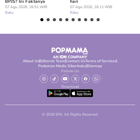
BPJS? Ini Faktanya
hari
07
Ba
07 Agu 2026, 16:51 WIB
07 Agu 2026, 16:11 WIB
Baby
Baby
About Us
Editorial Team
Contact Us
Terms of Services
Pedoman Media Siber
Index
Sitemap
Follow Us
Download
© 2026 IDN. All Rights Reserved.