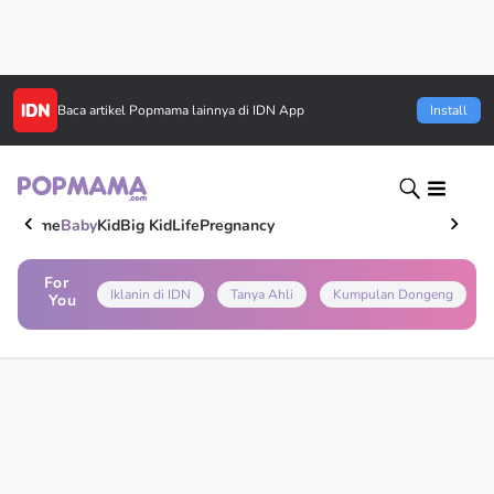
Baca artikel
Popmama
lainnya di IDN App
Install
Home
Baby
Kid
Big Kid
Life
Pregnancy
For
Iklanin di IDN
Tanya Ahli
Kumpulan Dongeng
You