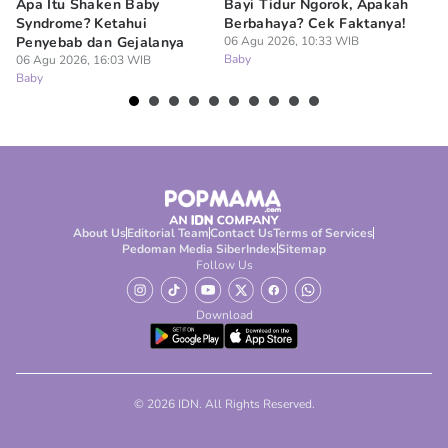
Apa Itu Shaken Baby
Bayi Tidur Ngorok, Apakah
Ap
Syndrome? Ketahui
Berbahaya? Cek Faktanya!
Ba
Penyebab dan Gejalanya
06 Agu 2026, 10:33 WIB
06
Baby
Ba
06 Agu 2026, 16:03 WIB
Baby
About Us
Editorial Team
Contact Us
Terms of Services
Pedoman Media Siber
Index
Sitemap
Follow Us
Download
© 2026 IDN. All Rights Reserved.