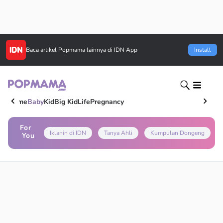
Baca artikel
Popmama
lainnya di IDN App
Install
Home
Baby
Kid
Big Kid
Life
Pregnancy
For
Iklanin di IDN
Tanya Ahli
Kumpulan Dongeng
You