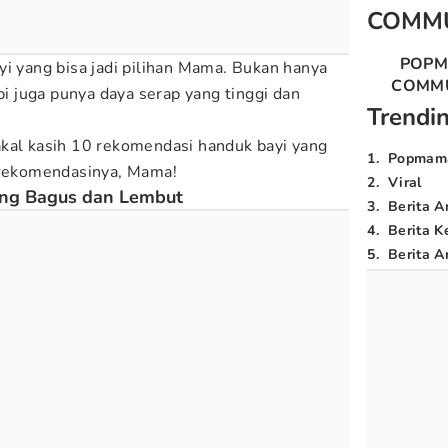
COMM
POP
yi yang bisa jadi pilihan Mama. Bukan hanya
COMM
api juga punya daya serap yang tinggi dan
Trendi
kal kasih 10
rekomendasi handuk bayi yang
1
.
Popmam
p rekomendasinya, Mama!
2
.
Viral
ng Bagus dan Lembut
3
.
Berita A
4
.
Berita K
5
.
Berita Ar