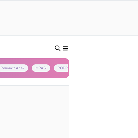
Penyakit Anak
MPASI
POPPAPA