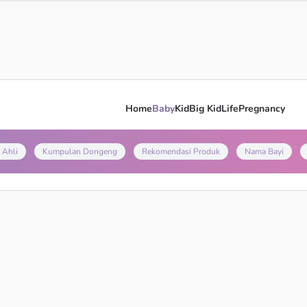
Home
Baby
Kid
Big Kid
Life
Pregnancy
 Ahli
Kumpulan Dongeng
Rekomendasi Produk
Nama Bayi