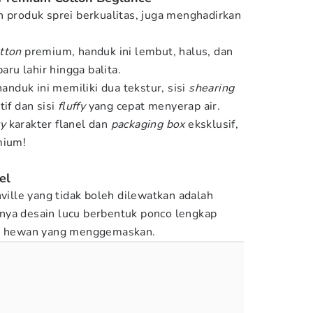
n produk sprei berkualitas, juga menghadirkan
tton
premium, handuk ini lembut, halus, dan
aru lahir hingga balita.
duk ini memiliki dua tekstur, sisi
shearing
tif dan sisi
fluffy
yang cepat menyerap air.
y
karakter flanel dan
packaging box
eksklusif,
mium!
el
nville yang tidak boleh dilewatkan adalah
nya desain lucu berbentuk ponco lengkap
er hewan yang menggemaskan.