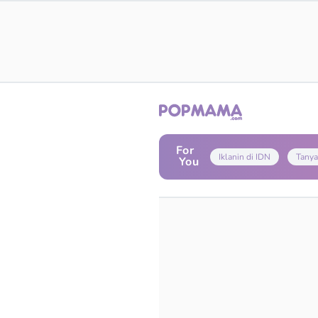
For
Iklanin di IDN
Tanya
You