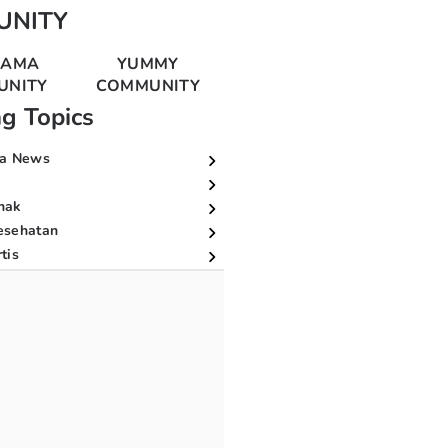
UNITY
MAMA
YUMMY
UNITY
COMMUNITY
ng Topics
a News
nak
esehatan
tis