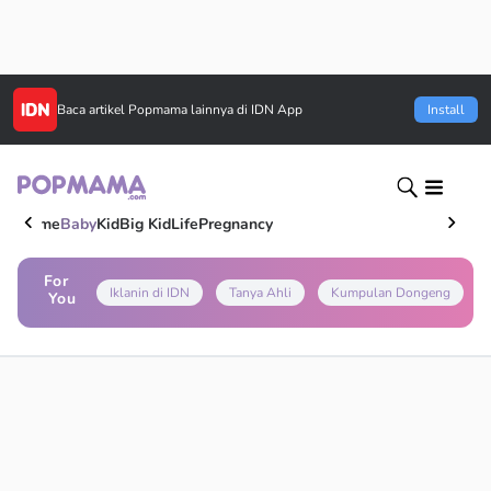
Baca artikel
Popmama
lainnya di IDN App
Install
Home
Baby
Kid
Big Kid
Life
Pregnancy
For
Iklanin di IDN
Tanya Ahli
Kumpulan Dongeng
You