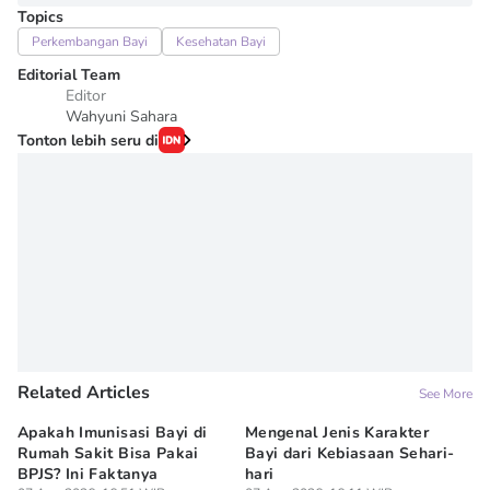
Topics
Perkembangan Bayi
Kesehatan Bayi
Editorial Team
Editor
Wahyuni Sahara
Tonton lebih seru di
Related Articles
See More
Apakah Imunisasi Bayi di
Mengenal Jenis Karakter
5 
Rumah Sakit Bisa Pakai
Bayi dari Kebiasaan Sehari-
ya
BPJS? Ini Faktanya
hari
07