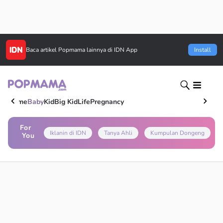
Baca artikel
Popmama
lainnya di IDN App
Install
Home
Baby
Kid
Big Kid
Life
Pregnancy
For
Iklanin di IDN
Tanya Ahli
Kumpulan Dongeng
You