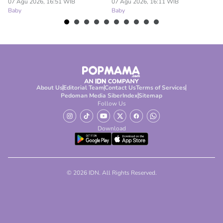
Ba
07 Agu 2026, 16:51 WIB
07 Agu 2026, 16:11 WIB
Baby
Baby
About Us
Editorial Team
Contact Us
Terms of Services
Pedoman Media Siber
Index
Sitemap
Follow Us
Download
© 2026 IDN. All Rights Reserved.