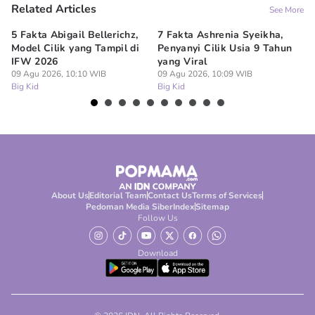
Related Articles
See More
5 Fakta Abigail Bellerichz,
7 Fakta Ashrenia Syeikha,
Ba
Model Cilik yang Tampil di
Penyanyi Cilik Usia 9 Tahun
An
IFW 2026
yang Viral
Be
09 Agu 2026, 10:10 WIB
09 Agu 2026, 10:09 WIB
09
Big Kid
Big Kid
Bi
About Us
Editorial Team
Contact Us
Terms of Services
Pedoman Media Siber
Index
Sitemap
Follow Us
Download