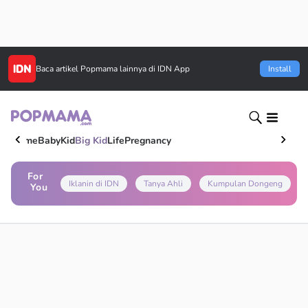
Baca artikel
Popmama
lainnya di IDN App
Install
Home
Baby
Kid
Big Kid
Life
Pregnancy
For
Iklanin di IDN
Tanya Ahli
Kumpulan Dongeng
You