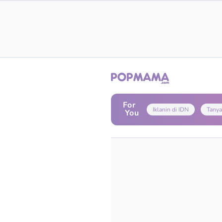
For
Iklanin di IDN
Tanya
You