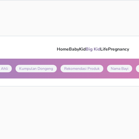
Home
Baby
Kid
Big Kid
Life
Pregnancy
 Ahli
Kumpulan Dongeng
Rekomendasi Produk
Nama Bayi