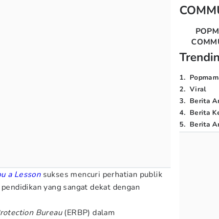
COMM
POP
COMM
Trendi
1
.
Popmam
2
.
Viral
3
.
Berita A
4
.
Berita K
5
.
Berita Ar
ou a Lesson
sukses mencuri perhatian publik
a pendidikan yang sangat dekat dengan
rotection Bureau
(ERBP) dalam