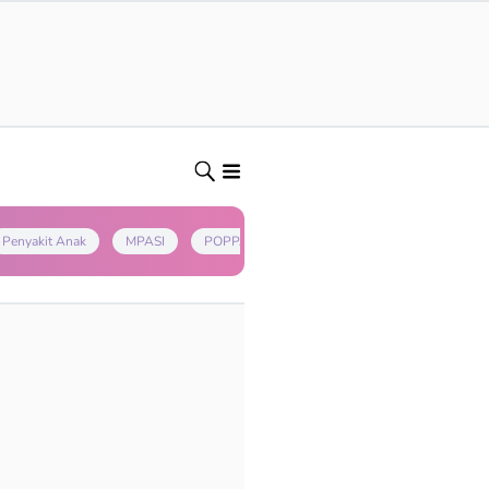
Penyakit Anak
MPASI
POPPAPA