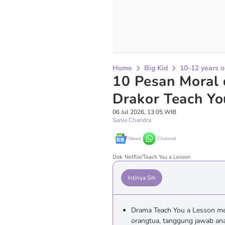
Home
Big Kid
10-12 years o
10 Pesan Moral 
Drakor Teach Yo
06 Jul 2026, 13:05 WIB
Sania Chandra
News
Channel
Dok. Netflix/Teach You a Lesson
Intinya Sih
Drama Teach You a Lesson meny
orangtua, tanggung jawab an