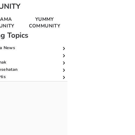
UNITY
MAMA
YUMMY
UNITY
COMMUNITY
ng Topics
a News
nak
esehatan
tis