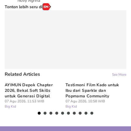
Novy Agrina
Tonton lebih seru di
Related Articles
See More
AYIMUN Depok Chapter
Testimoni Film Kado untuk
1
2026, Bekal Soft Skills
Ibu dari Sparkle dan
M
untuk Generasi Digital
Popmama Community
Te
07 Agu 2026, 11:53 WIB
07 Agu 2026, 10:58 WIB
07
Big Kid
Big Kid
Bi