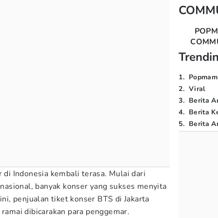
COMM
POP
COMM
Trendi
1
.
Popmam
2
.
Viral
3
.
Berita A
4
.
Berita K
5
.
Berita Ar
r di Indonesia kembali terasa. Mulai dari
ernasional, banyak konser yang sukses menyita
ini, penjualan tiket konser BTS di Jakarta
g ramai dibicarakan para penggemar.