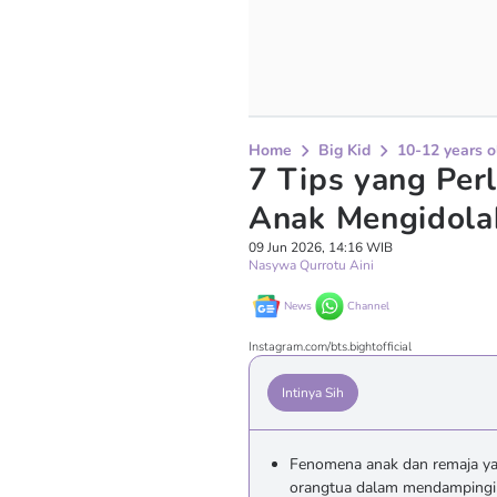
Home
Big Kid
10-12 years o
7 Tips yang Per
Anak Mengidola
09 Jun 2026, 14:16 WIB
Nasywa Qurrotu Aini
News
Channel
Instagram.com/bts.bightofficial
Intinya Sih
Fenomena anak dan remaja yan
orangtua dalam mendampingi 