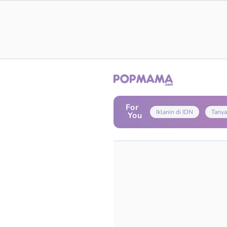
For
Iklanin di IDN
Tanya
You