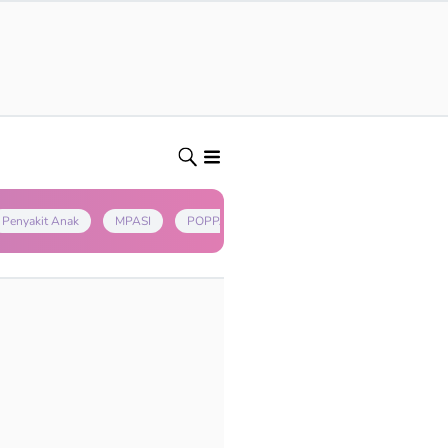
Penyakit Anak
MPASI
POPPAPA