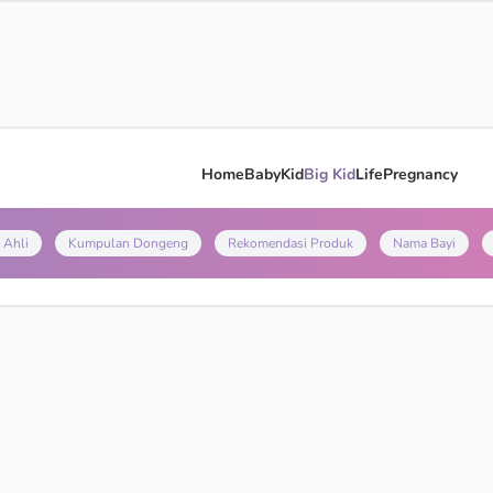
Home
Baby
Kid
Big Kid
Life
Pregnancy
 Ahli
Kumpulan Dongeng
Rekomendasi Produk
Nama Bayi