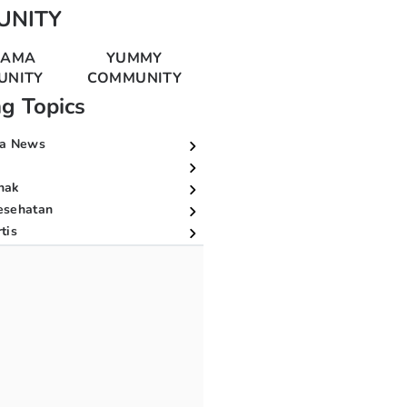
UNITY
MAMA
YUMMY
UNITY
COMMUNITY
ng Topics
a News
nak
esehatan
tis