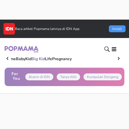
Baca artikel
Popmama
lainnya di IDN App
Install
Home
Baby
Kid
Big Kid
Life
Pregnancy
For
Iklanin di IDN
Tanya Ahli
Kumpulan Dongeng
You