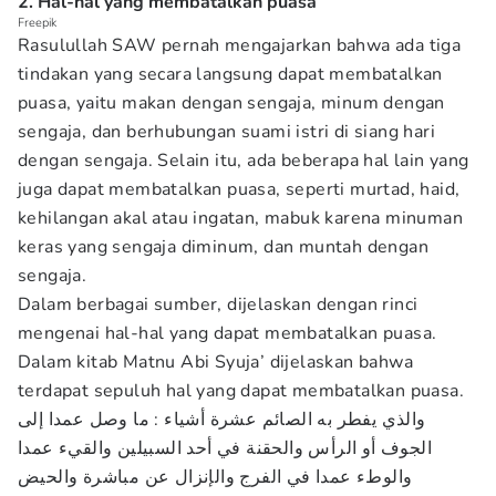
2. Hal-hal yang membatalkan puasa
Freepik
Rasulullah SAW pernah mengajarkan bahwa ada tiga
tindakan yang secara langsung dapat membatalkan
puasa, yaitu makan dengan sengaja, minum dengan
sengaja, dan berhubungan suami istri di siang hari
dengan sengaja. Selain itu, ada beberapa hal lain yang
juga dapat membatalkan puasa, seperti murtad, haid,
kehilangan akal atau ingatan, mabuk karena minuman
keras yang sengaja diminum, dan muntah dengan
sengaja.
Dalam berbagai sumber, dijelaskan dengan rinci
mengenai hal-hal yang dapat membatalkan puasa.
Dalam kitab Matnu Abi Syuja’ dijelaskan bahwa
terdapat sepuluh hal yang dapat membatalkan puasa.
والذي يفطر به الصائم عشرة أشياء : ما وصل عمدا إلى
الجوف أو الرأس والحقنة في أحد السبيلين والقيء عمدا
والوطء عمدا في الفرج والإنزال عن مباشرة والحيض