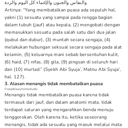
والنفاس والجنون والإغماء كل اليوم والردة
Artinya: “Yang membatalkan puasa ada sepuluh hal,
yakni (1) sesuatu yang sampai pada rongga bagian
dalam tubuh (jauf) atau kepala, (2) mengobati dengan
memasukkan sesuatu pada salah satu dari dua jalan
(qubul dan dubur), (3) muntah secara sengaja, (4)
melakukan hubungan seksual secara sengaja pada alat
kelamin, (5) keluarnya mani sebab bersentuhan kulit,
(6) haid, (7) nifas, (8) gila, (9) pingsan di seluruh hari
dan (10) murtad.” (Syekh Abi Syuja’, Matnu Abi Syuja’,
hal. 127).
3. Alasan menangis tidak membatalkan puasa
Freepik/wayhomestudio
Menangis tidak membatalkan puasa karena tidak
termasuk dari jauf, dan dalam anatomi mata, tidak
terdapat saluran yang mengarahkan benda menuju
tenggorokan. Oleh karena itu, ketika seseorang
menangis, tidak ada sesuatu yang masuk melalui mata