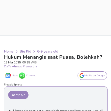
Home
Big Kid
6-9 years old
Hukum Menangis saat Puasa, Bolehkah?
13 Mar 2025, 00:35 WIB
Daffa Almaas Pramesthy
News
Channel
Add Us on Google
Freepik/8photo
Intinya Sih
Menangis saat berpuasa tidak membatalkan puasa, kecuali