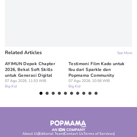
Related Articles
See More
AYIMUN Depok Chapter
Testimoni Film Kado untuk
1
2026, Bekal Soft Skills
Ibu dari Sparkle dan
M
untuk Generasi Digital
Popmama Community
Te
07 Agu 2026, 11:53 WIB
07 Agu 2026, 10:58 WIB
07
Big Kid
Big Kid
Bi
About Us
Editorial Team
Contact Us
Terms of Services