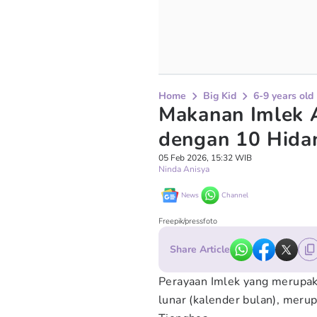
Home
Big Kid
6-9 years old
Makanan Imlek A
dengan 10 Hida
05 Feb 2026, 15:32 WIB
Ninda Anisya
News
Channel
Freepik/pressfoto
Share Article
Perayaan Imlek yang merupak
lunar (kalender bulan), meru