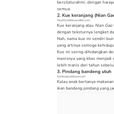
bersilaturahmi, dengan harap
semua.
2. Kue keranjang (Nian Ga
Healthynibblesandbits.com
Kue keranjang atau
Nian Gao
dengan teksturnya lengket d
Nah, nama kue ini sendiri buny
yang artinya semoga kehidup
Kue ini sering dihidangkan de
manisnya yang khas menjadi s
lebih manis dari tahun sebel
3. Pindang bandeng utuh
Senibudayabetawi.com
Kalau anak bertanya makanan
ikan bandeng pindang yang ja