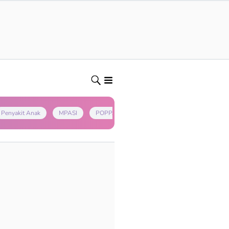
Penyakit Anak
MPASI
POPPAPA