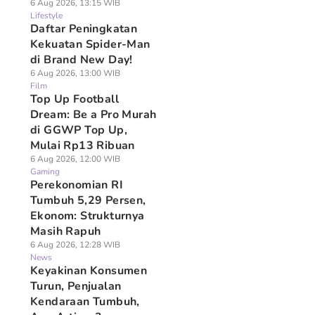
6 Aug 2026, 13:15 WIB
Lifestyle
Daftar Peningkatan
Kekuatan Spider-Man
di Brand New Day!
6 Aug 2026, 13:00 WIB
Film
Top Up Football
Dream: Be a Pro Murah
di GGWP Top Up,
Mulai Rp13 Ribuan
6 Aug 2026, 12:00 WIB
Gaming
Perekonomian RI
Tumbuh 5,29 Persen,
Ekonom: Strukturnya
Masih Rapuh
6 Aug 2026, 12:28 WIB
News
Keyakinan Konsumen
Turun, Penjualan
Kendaraan Tumbuh,