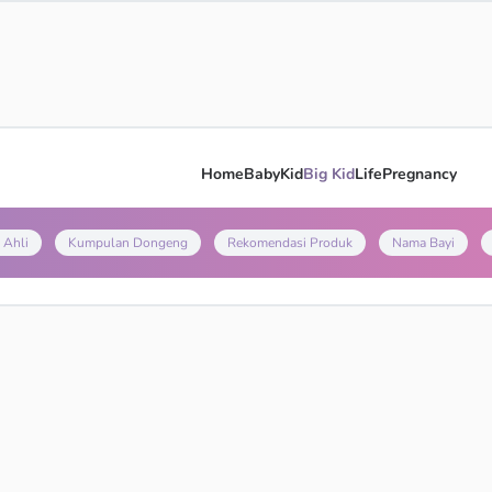
Home
Baby
Kid
Big Kid
Life
Pregnancy
 Ahli
Kumpulan Dongeng
Rekomendasi Produk
Nama Bayi