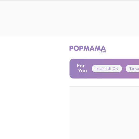
For
Iklanin di IDN
Tanya
You