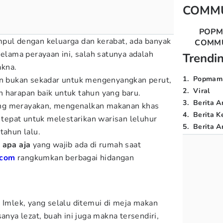
COMM
POP
pul dengan keluarga dan kerabat, ada banyak
COMM
selama perayaan ini, salah satunya adalah
Trendi
akna.
1
.
Popmam
kan bukan sekadar untuk mengenyangkan perut,
2
.
Viral
 harapan baik untuk tahun yang baru.
3
.
Berita A
ng merayakan, mengenalkan makanan khas
4
.
Berita K
a tepat untuk melestarikan warisan leluhur
5
.
Berita Ar
tahun lalu.
 apa aja
yang wajib ada di rumah saat
com
rangkumkan berbagai hidangan
t Imlek, yang selalu ditemui di meja makan
anya lezat, buah ini juga makna tersendiri,