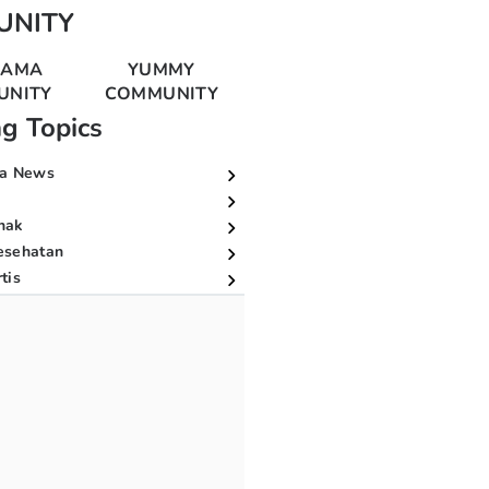
UNITY
MAMA
YUMMY
UNITY
COMMUNITY
ng Topics
a News
nak
esehatan
tis