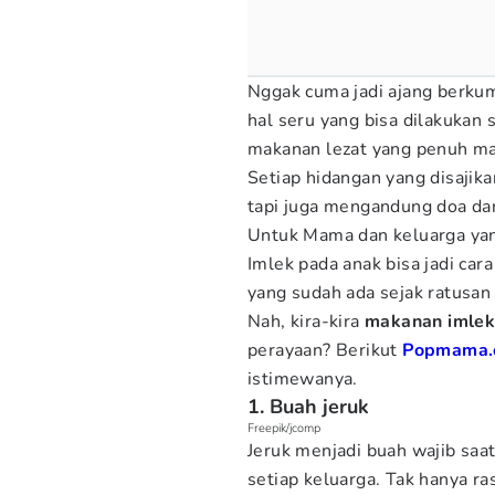
Nggak cuma jadi ajang berkum
hal seru yang bisa dilakukan 
makanan lezat yang penuh m
Setiap hidangan yang disaji
tapi juga mengandung doa dan
Untuk Mama dan keluarga ya
Imlek pada anak bisa jadi car
yang sudah ada sejak ratusan 
Nah, kira-kira
makanan imlek
perayaan? Berikut
Popmama.
istimewanya.
1. Buah jeruk
Freepik/jcomp
Jeruk menjadi buah wajib saa
setiap keluarga. Tak hanya ras