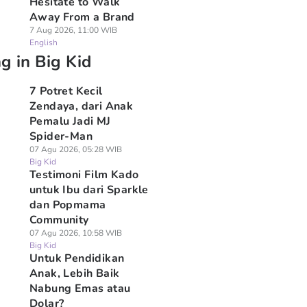
Hesitate to Walk
g Kid
Big Kid
Big Kid
Away From a Brand
7 Aug 2026, 11:00 WIB
English
g in Big Kid
7 Potret Kecil
Zendaya, dari Anak
Pemalu Jadi MJ
Spider-Man
07 Agu 2026, 05:28 WIB
Big Kid
Testimoni Film Kado
untuk Ibu dari Sparkle
dan Popmama
Community
07 Agu 2026, 10:58 WIB
Big Kid
Untuk Pendidikan
Anak, Lebih Baik
Nabung Emas atau
Dolar?