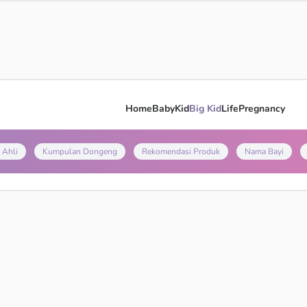
Home
Baby
Kid
Big Kid
Life
Pregnancy
 Ahli
Kumpulan Dongeng
Rekomendasi Produk
Nama Bayi