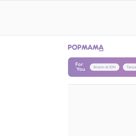
For
Iklanin di IDN
Tanya
You