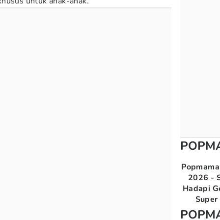
n khusus untuk anak-anak.
POPM
Popmama 
2026 - S
Hadapi G
Super 
POPM