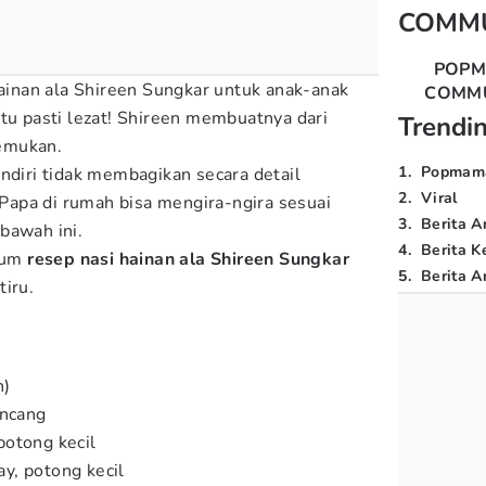
COMM
POP
Hainan ala Shireen Sungkar untuk anak-anak
COMM
ntu pasti lezat! Shireen membuatnya dari
Trendi
emukan.
1
.
Popmam
ndiri tidak membagikan secara detail
2
.
Viral
apa di rumah bisa mengira-ngira sesuai
3
.
Berita A
bawah ini.
4
.
Berita K
kum
resep nasi hainan ala Shireen Sungkar
5
.
Berita Ar
tiru.
h)
incang
potong kecil
y, potong kecil