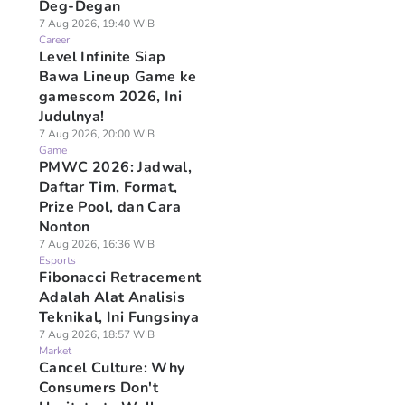
Deg-Degan
7 Aug 2026, 19:40 WIB
Career
Level Infinite Siap
Bawa Lineup Game ke
gamescom 2026, Ini
Judulnya!
7 Aug 2026, 20:00 WIB
Game
PMWC 2026: Jadwal,
Daftar Tim, Format,
Prize Pool, dan Cara
Nonton
7 Aug 2026, 16:36 WIB
Esports
Fibonacci Retracement
Adalah Alat Analisis
Teknikal, Ini Fungsinya
Potret Kecil
9 Rekomendasi Film
Untuk Pendidikan
7 Aug 2026, 18:57 WIB
ndaya, dari Anak
Marvel yang Cocok
Anak, Lebih Baik
Market
malu Jadi MJ
Ditonton Bareng
Nabung Emas atau
Cancel Culture: Why
ider-Man
Anak dan Remaja
Dolar?
Consumers Don't
 Agu 2026, 05:28 WIB
06 Agu 2026, 13:49 WIB
06 Agu 2026, 12:08 WIB