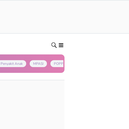
Penyakit Anak
MPASI
POPPAPA