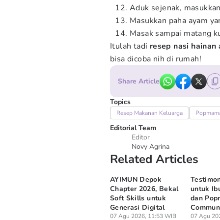
Aduk sejenak, masukka
Masukkan paha ayam yan
Masak sampai matang ku
Itulah tadi
resep nasi hainan
bisa dicoba nih di rumah!
Share Article
Topics
Resep Makanan Keluarga
Popmam
Editorial Team
Editor
Novy Agrina
Related Articles
AYIMUN Depok
Testimon
Chapter 2026, Bekal
untuk Ib
Soft Skills untuk
dan Po
Generasi Digital
Communi
07 Agu 2026, 11:53 WIB
07 Agu 20