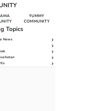
UNITY
MAMA
YUMMY
UNITY
COMMUNITY
ng Topics
a News
nak
esehatan
tis