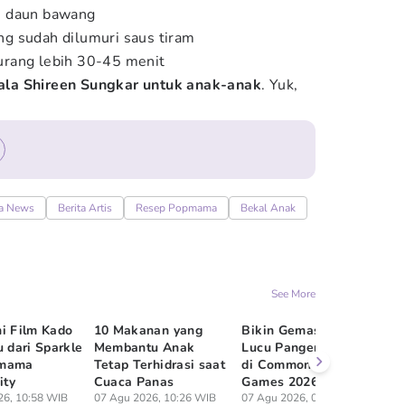
n daun bawang
g sudah dilumuri saus tiram
rang lebih 30-45 menit
 ala Shireen Sungkar untuk anak-anak
. Yuk,
a News
Berita Artis
Resep Popmama
Bekal Anak
See More
i Film Kado
10 Makanan yang
Bikin Gemas! Momen
7 
u dari Sparkle
Membantu Anak
Lucu Pangeran Louis
Ze
pmama
Tetap Terhidrasi saat
di Commonwealth
Pe
ty
Cuaca Panas
Games 2026
Sp
26, 10:58 WIB
07 Agu 2026, 10:26 WIB
07 Agu 2026, 09:48 WIB
07