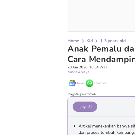
Home
Kid
1-3 years old
Anak Pemalu dan 
Cara Mendampin
28 Jun 2026, 16:54 WIB
Ninda Anisya
News
Channel
Magnific/prostooleh
Intinya Sih
Artikel menekankan bahwa sif
dari proses tumbuh kembang, 