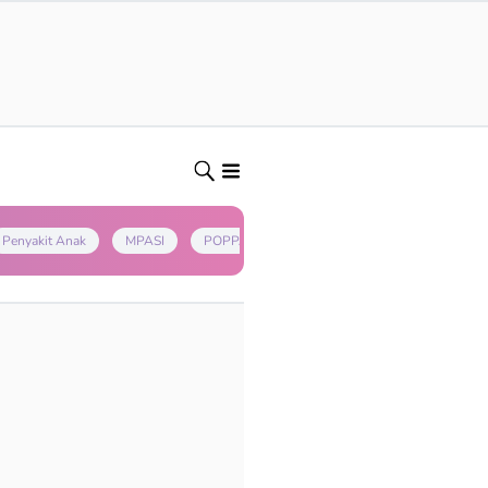
Penyakit Anak
MPASI
POPPAPA