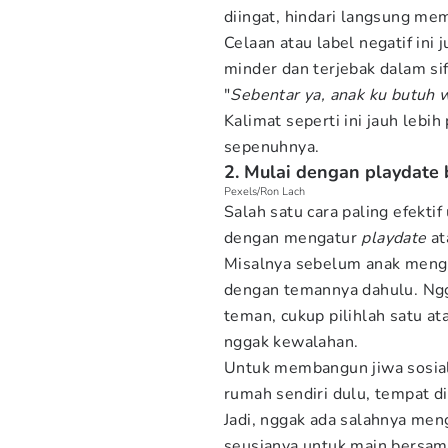
diingat, hindari langsung mem
Celaan atau label negatif in
minder dan terjebak dalam sif
"
Sebentar ya, anak ku butuh 
Kalimat seperti ini jauh leb
sepenuhnya.
2. Mulai dengan playdate
Pexels/Ron Lach
Salah satu cara paling efektif
dengan mengatur
playdate
at
Misalnya sebelum anak meng
dengan temannya dahulu. Ngg
teman, cukup pilihlah satu at
nggak kewalahan.
Untuk membangun jiwa sosiali
rumah sendiri dulu, tempat d
Jadi, nggak ada salahnya m
seusianya untuk main bersam