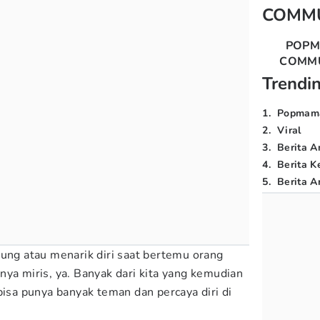
COMM
POP
COMM
Trendi
1
.
Popmam
2
.
Viral
3
.
Berita A
4
.
Berita K
5
.
Berita Ar
gung atau menarik diri saat bertemu orang
nya miris, ya. Banyak dari kita yang kemudian
bisa punya banyak teman dan percaya diri di