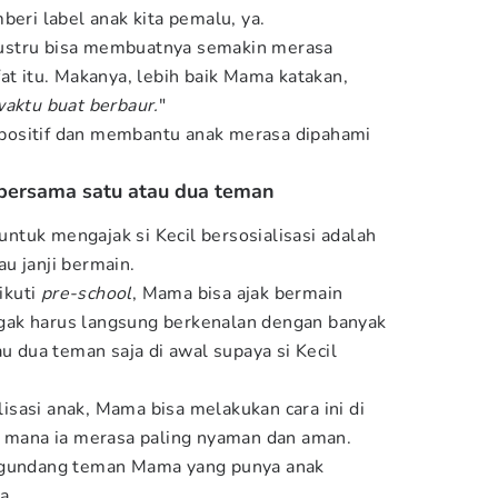
beri label anak kita pemalu, ya.
i justru bisa membuatnya semakin merasa
at itu. Makanya, lebih baik Mama katakan,
waktu buat berbaur.
"
ih positif dan membantu anak merasa dipahami
 bersama satu atau dua teman
 untuk mengajak si Kecil bersosialisasi adalah
au janji bermain.
ikuti
pre-school
, Mama bisa ajak bermain
ak harus langsung berkenalan dengan banyak
au dua teman saja di awal supaya si Kecil
sasi anak, Mama bisa melakukan cara ini di
i mana ia merasa paling nyaman dan aman.
engundang teman Mama yang punya anak
a.