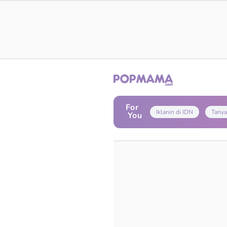
For
Iklanin di IDN
Tanya
You