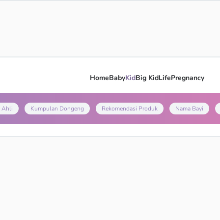
Home
Baby
Kid
Big Kid
Life
Pregnancy
 Ahli
Kumpulan Dongeng
Rekomendasi Produk
Nama Bayi