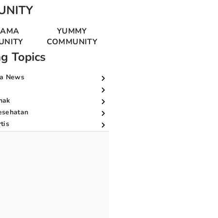
UNITY
MAMA
YUMMY
UNITY
COMMUNITY
ng Topics
a News
nak
esehatan
tis