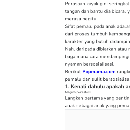
Perasaan kayak gini seringka
tangan dan bantu dia bicara, 
merasa begitu.
Sifat pemalu pada anak adala
dari proses tumbuh kembangn
karakter yang butuh didampin
Nah, daripada dibiarkan atau m
bagaimana cara mendampingi s
nyaman bersosialisasi.
Berikut
Popmama.com
rangk
pemalu dan sulit bersosialisas
1. Kenali dahulu apakah 
Magnific/wirestock
Langkah pertama yang penting
anak sebagai anak yang pema