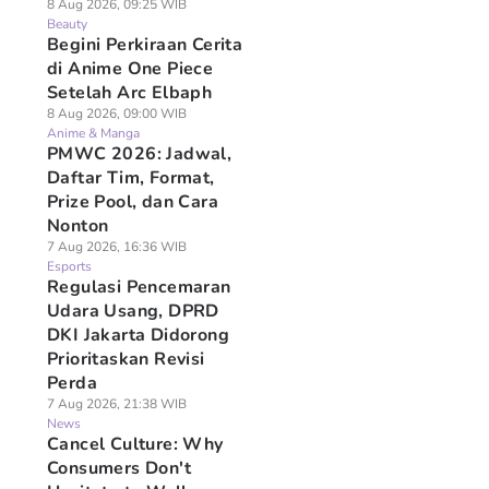
8 Aug 2026, 09:25 WIB
Beauty
Begini Perkiraan Cerita
di Anime One Piece
Setelah Arc Elbaph
8 Aug 2026, 09:00 WIB
Anime & Manga
PMWC 2026: Jadwal,
Daftar Tim, Format,
Prize Pool, dan Cara
Nonton
7 Aug 2026, 16:36 WIB
Esports
Regulasi Pencemaran
Udara Usang, DPRD
DKI Jakarta Didorong
Prioritaskan Revisi
Perda
7 Aug 2026, 21:38 WIB
News
Cancel Culture: Why
Consumers Don't