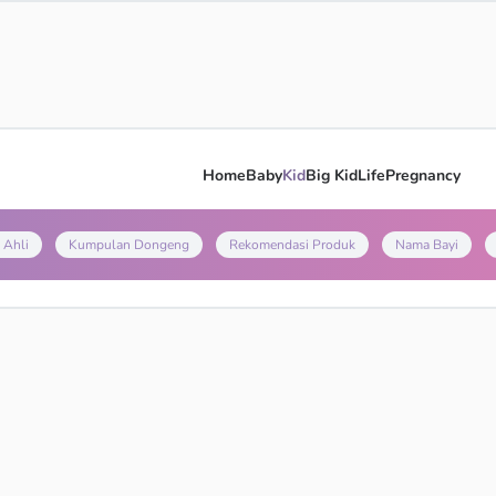
Home
Baby
Kid
Big Kid
Life
Pregnancy
 Ahli
Kumpulan Dongeng
Rekomendasi Produk
Nama Bayi