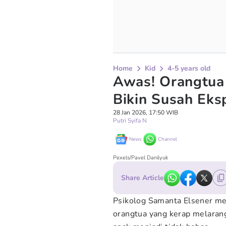
Home
Kid
4-5 years old
Awas! Orangtua
Bikin Susah Eks
28 Jan 2026, 17:50 WIB
Putri Syifa N
News
Channel
Pexels/Pavel Danilyuk
Share Article
Psikolog Samanta Elsener me
orangtua yang kerap melarang