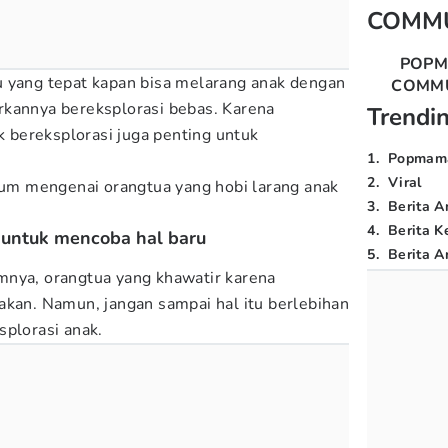
COMM
POP
u yang tepat kapan bisa melarang anak dengan
COMM
rkannya bereksplorasi bebas. Karena
Trendi
bereksplorasi juga penting untuk
1
.
Popmam
2
.
Viral
um mengenai orangtua yang hobi larang anak
3
.
Berita A
4
.
Berita K
 untuk mencoba hal baru
5
.
Berita Ar
mnya, orangtua yang khawatir karena
akan. Namun, jangan sampai hal itu berlebihan
splorasi anak.