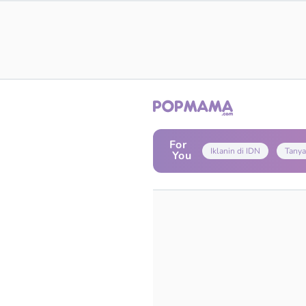
For
Iklanin di IDN
Tanya
You