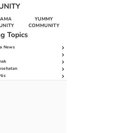
UNITY
MAMA
YUMMY
UNITY
COMMUNITY
ng Topics
a News
nak
esehatan
tis