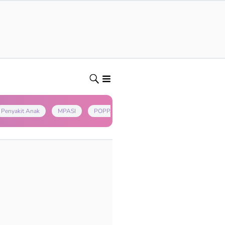
Penyakit Anak
MPASI
POPPAPA