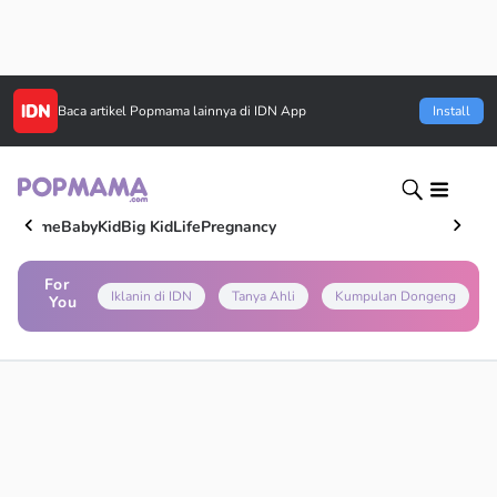
Baca artikel
Popmama
lainnya di IDN App
Install
Home
Baby
Kid
Big Kid
Life
Pregnancy
For
Iklanin di IDN
Tanya Ahli
Kumpulan Dongeng
You