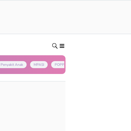
Penyakit Anak
MPASI
POPPAPA