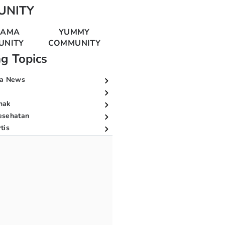
UNITY
MAMA
YUMMY
UNITY
COMMUNITY
ng Topics
a News
nak
esehatan
tis