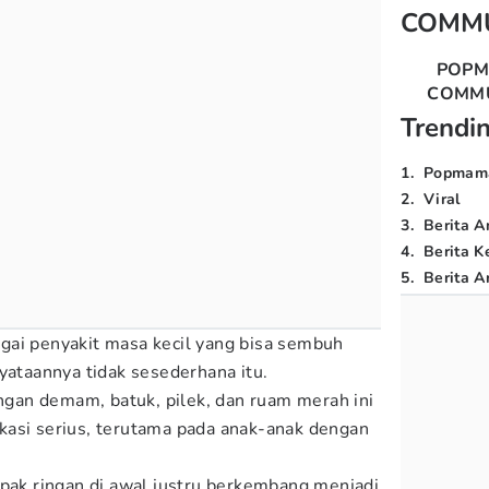
COMM
POP
COMM
Trendi
1
.
Popmam
2
.
Viral
3
.
Berita A
4
.
Berita K
5
.
Berita Ar
gai penyakit masa kecil yang bisa sembuh
nyataannya tidak sesederhana itu.
engan demam, batuk, pilek, dan ruam merah ini
kasi serius, terutama pada anak-anak dengan
mpak ringan di awal justru berkembang menjadi