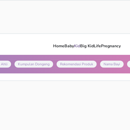
Home
Baby
Kid
Big Kid
Life
Pregnancy
 Ahli
Kumpulan Dongeng
Rekomendasi Produk
Nama Bayi