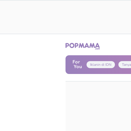
For
Iklanin di IDN
Tanya
You