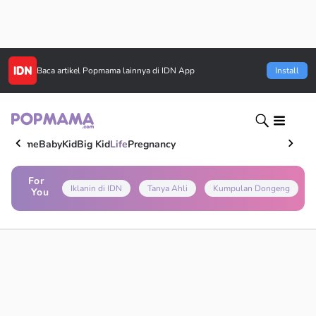
Baca artikel
Popmama
lainnya di IDN App
Install
Home
Baby
Kid
Big Kid
Life
Pregnancy
For
Iklanin di IDN
Tanya Ahli
Kumpulan Dongeng
You