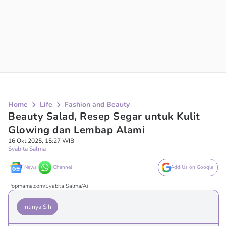
Home
Life
Fashion and Beauty
Beauty Salad, Resep Segar untuk Kulit
Glowing dan Lembap Alami
16 Okt 2025, 15:27 WIB
Syabita Salma
News
Channel
Add Us on Google
Popmama.com/Syabita Salma/Ai
Intinya Sih