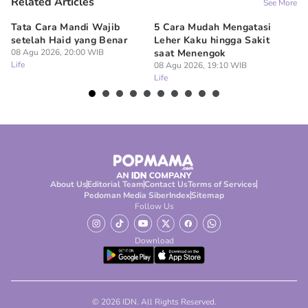
Related Articles
See More
Tata Cara Mandi Wajib
5 Cara Mudah Mengatasi
Ke
setelah Haid yang Benar
Leher Kaku hingga Sakit
Me
08 Agu 2026, 20:00 WIB
saat Menengok
08
Life
Lif
08 Agu 2026, 19:10 WIB
Life
About Us
Editorial Team
Contact Us
Terms of Services
Pedoman Media Siber
Index
Sitemap
Follow Us
Download
© 2026 IDN. All Rights Reserved.