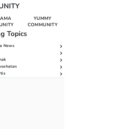
UNITY
MAMA
YUMMY
UNITY
COMMUNITY
ng Topics
a News
nak
esehatan
tis