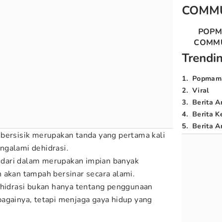
COMM
POP
COMM
Trendi
1
.
Popmam
2
.
Viral
3
.
Berita A
4
.
Berita K
5
.
Berita Ar
bersisik merupakan tanda yang pertama kali
mengalami dehidrasi.
si dari dalam merupakan impian banyak
 akan tampah bersinar secara alami.
rhidrasi bukan hanya tentang penggunaan
againya, tetapi menjaga gaya hidup yang