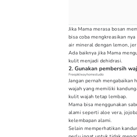
Jika Mama merasa bosan memi
bisa coba mengkreasikan nya
air mineral dengan lemon, je
Ada baiknya jika Mama mengu
kulit menjadi dehidrasi.
2. Gunakan pembersih wa
Freepik/wayhomestudio
Jangan pernah mengabaikan h
wajah yang memiliki kandunga
kulit wajah tetap lembap.
Mama bisa menggunakan sabu
alami seperti aloe vera, jojob
kelembapan alami.
Selain memperhatikan kandu
perlu ingat untuk tidak men