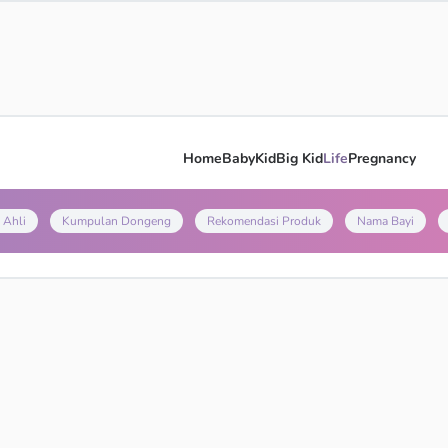
Home
Baby
Kid
Big Kid
Life
Pregnancy
 Ahli
Kumpulan Dongeng
Rekomendasi Produk
Nama Bayi