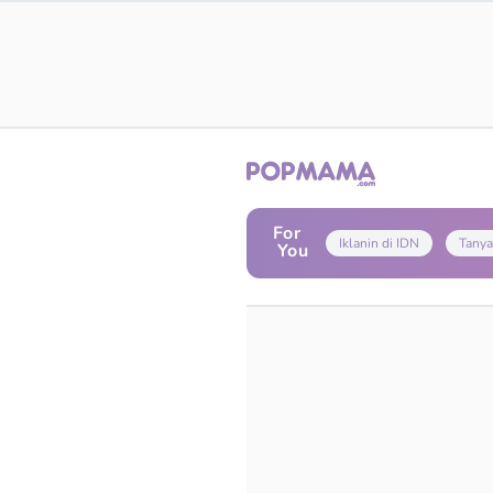
For
Iklanin di IDN
Tanya
You