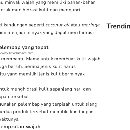
u minyak wajah yang memiliki bahan-bahan
ntuk men hidrasi kulit dan mengunci
Trendin
i kandungan seperti
coconut oil
atau
moringa
mi menjadi minyak yang dapat men hidrasi
elembap yang tepat
 www.vineveramiami.com
 membantu Mama untuk membuat kulit wajah
uga bersih. Semua jenis kulit harus
u yang memiliki jenis kulit berminyak
uk menghidrasi kulit sepanjang hari dan
pan tersebut.
unakan pelembap yang terpisah untuk siang
kedua produk tersebut memiliki kandungan
waktunya.
 semprotan wajah