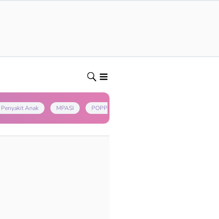
Penyakit Anak
MPASI
POPPAPA