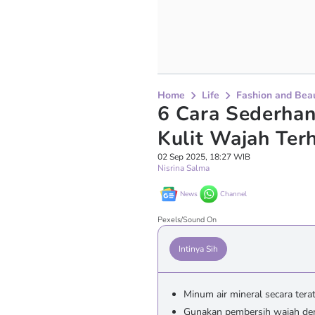
Home
Life
Fashion and Bea
6 Cara Sederha
Kulit Wajah Terh
02 Sep 2025, 18:27 WIB
Nisrina Salma
News
Channel
Pexels/Sound On
Intinya Sih
Minum air mineral secara ter
Gunakan pembersih wajah de