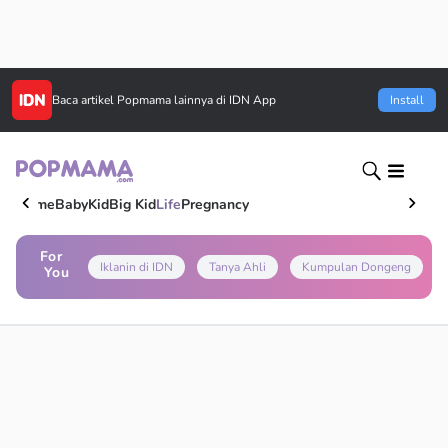
Baca artikel
Popmama
lainnya di IDN App
Install
Home
Baby
Kid
Big Kid
Life
Pregnancy
For
Iklanin di IDN
Tanya Ahli
Kumpulan Dongeng
You