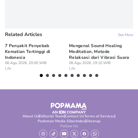
Related Articles
See More
7 Penyakit Penyebab
Mengenal Sound Healing
8 
Kematian Tertinggi di
Meditation, Metode
al
Indonesia
Relaksasi dari Vibrasi Suara
Bi
06 Agu 2026, 20:00 WIB
06 Agu 2026, 19:10 WIB
06
Life
Life
Lif
About Us
Editorial Team
Contact Us
Terms of Services
Pedoman Media Siber
Index
Sitemap
Follow Us