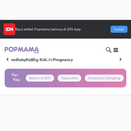
Baca artikel
Popmama
lainnya di IDN App
Install
Home
Baby
Kid
Big Kid
Life
Pregnancy
For
Iklanin di IDN
Tanya Ahli
Kumpulan Dongeng
You