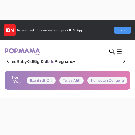
Baca artikel
Popmama
lainnya di IDN App
Install
Home
Baby
Kid
Big Kid
Life
Pregnancy
For
Iklanin di IDN
Tanya Ahli
Kumpulan Dongeng
You