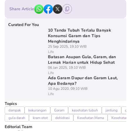
Share Article
Curated For You
10 Tanda Tubuh Terlalu Banyak
Konsumsi Garam dan Tips
Menghindarinya
25 Sep 2025, 19:10 WIB
Life
Batasan Asupan Gula, Garam, dan
Lemak Harian untuk Hidup Sehat
06 Jan 2025, 19:10 WIB
Life
Ada Garam Dapur dan Garam Laut,
Apa Bedanya?
10 Agu 2020, 09:10 WIB
Life
Topics
dampak
kekurangan
Garam
kesehatan tubuh
jantung
ginj
gula darah
kram otot
dehidrasi
Kesehatan Mama
Kesehatan 
Editorial Team