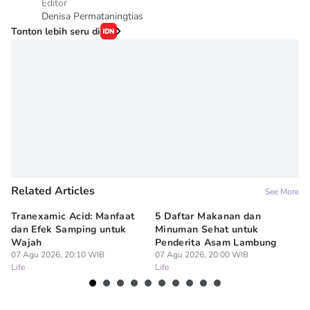
Editor
Denisa Permataningtias
Tonton lebih seru di
Related Articles
See More
Tranexamic Acid: Manfaat
5 Daftar Makanan dan
Ap
dan Efek Samping untuk
Minuman Sehat untuk
5 
Wajah
Penderita Asam Lambung
07
Lif
07 Agu 2026, 20:10 WIB
07 Agu 2026, 20:00 WIB
Life
Life