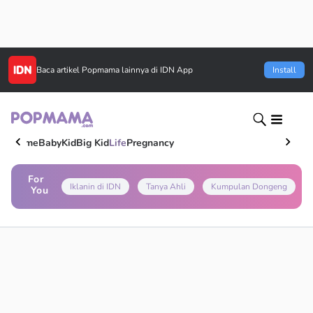
Baca artikel
Popmama
lainnya di IDN App
Install
Home
Baby
Kid
Big Kid
Life
Pregnancy
For
Iklanin di IDN
Tanya Ahli
Kumpulan Dongeng
You