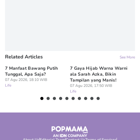
Related Articles
See More
7 Manfaat Bawang Putih
7 Gaya Hijab Warna Warni
7 
Tunggal, Apa Saja?
ala Sarah Azka, Bikin
Ro
07 Agu 2026, 18:10 WIB
Tampilan yang Manis!
Co
Life
07 Agu 2026, 17:50 WIB
07
Life
Lif
About Us
Editorial Team
Contact Us
Terms of Services