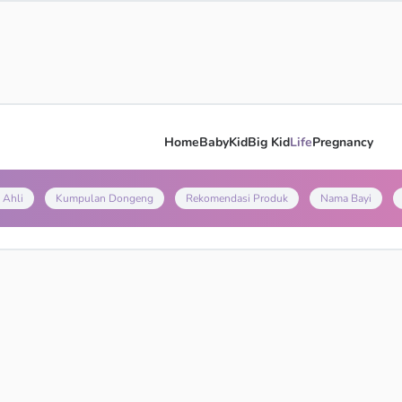
Home
Baby
Kid
Big Kid
Life
Pregnancy
 Ahli
Kumpulan Dongeng
Rekomendasi Produk
Nama Bayi