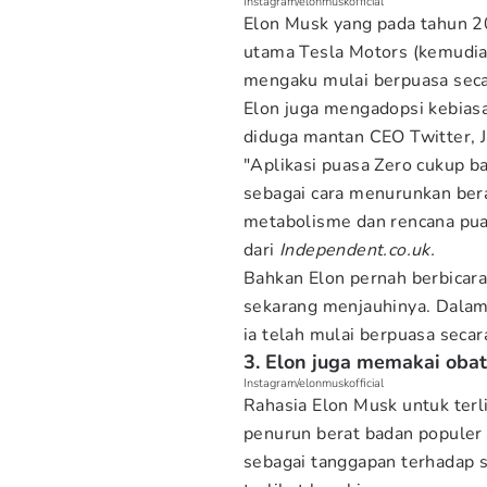
Instagram/elonmuskofficial
Elon Musk yang pada tahun 2
utama Tesla Motors (kemudian
mengaku mulai berpuasa secar
Elon juga mengadopsi kebias
diduga mantan CEO Twitter, 
"Aplikasi puasa Zero cukup ba
sebagai cara menurunkan ber
metabolisme dan rencana puas
dari
Independent.co.uk.
Bahkan Elon pernah berbicara
sekarang menjauhinya. Dala
ia telah mulai berpuasa secar
3. Elon juga memakai oba
Instagram/elonmuskofficial
Rahasia Elon Musk untuk terl
penurun berat badan populer 
sebagai tanggapan terhadap 