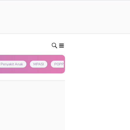
Penyakit Anak
MPASI
POPPAPA