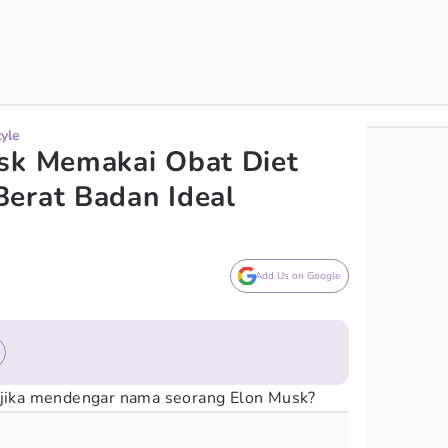
tyle
sk Memakai Obat Diet
erat Badan Ideal
Add Us on Google
u jika mendengar nama seorang Elon Musk?