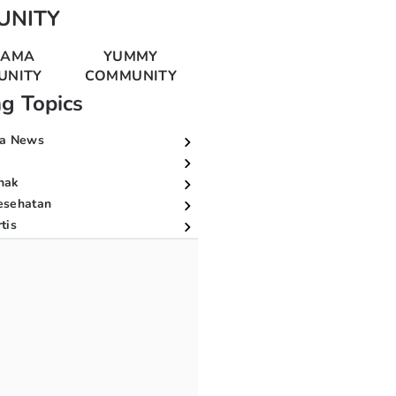
UNITY
MAMA
YUMMY
UNITY
COMMUNITY
ng Topics
a News
nak
esehatan
tis