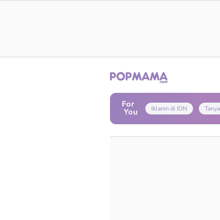
For
Iklanin di IDN
Tanya
You