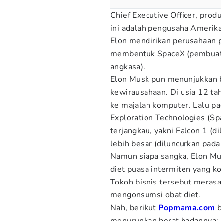
Chief Executive Officer, prod
ini adalah pengusaha Amerika 
Elon mendirikan perusahaan 
membentuk SpaceX (pembuat 
angkasa).
Elon Musk pun menunjukkan 
kewirausahaan. Di usia 12 t
ke majalah komputer. Lalu p
Exploration Technologies (S
terjangkau, yakni Falcon 1 (
lebih besar (diluncurkan pad
Namun siapa sangka, Elon Mu
diet puasa intermiten yang ko
Tokoh bisnis tersebut merasa
mengonsumsi obat diet.
Nah, berikut
Popmama.com
menurunkan berat badannya: