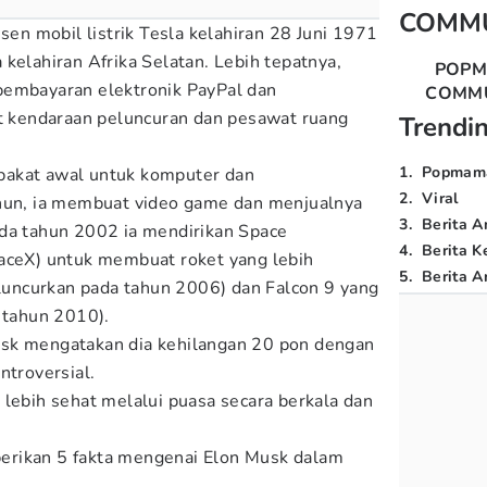
COMM
usen mobil listrik Tesla kelahiran 28 Juni 1971
kelahiran Afrika Selatan. Lebih tepatnya,
POP
pembayaran elektronik PayPal dan
COMM
kendaraan peluncuran dan pesawat ruang
Trendi
1
.
Popmam
bakat awal untuk komputer dan
2
.
Viral
ahun, ia membuat video game dan menjualnya
3
.
Berita A
ada tahun 2002 ia mendirikan Space
4
.
Berita K
paceX) untuk membuat roket yang lebih
5
.
Berita Ar
diluncurkan pada tahun 2006) dan Falcon 9 yang
a tahun 2010).
sk mengatakan dia kehilangan 20 pon dengan
ntroversial.
 lebih sehat melalui puasa secara berkala dan
berikan 5 fakta mengenai Elon Musk dalam