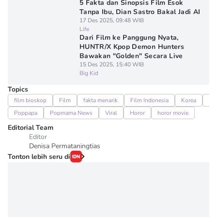
5 Fakta dan Sinopsis Film Esok
Tanpa Ibu, Dian Sastro Bakal Jadi AI
17 Des 2025, 09:48 WIB
Life
Dari Film ke Panggung Nyata,
HUNTR/X Kpop Demon Hunters
Bawakan "Golden" Secara Live
15 Des 2025, 15:40 WIB
Big Kid
Topics
film bioskop
Film
fakta menarik
Film Indonesia
Korea
PO
Poppapa
Popmama News
Viral
Horor
horor movie
Editorial Team
Editor
Denisa Permataningtias
Tonton lebih seru di