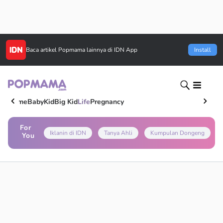
Baca artikel
Popmama
lainnya di IDN App
Install
Home
Baby
Kid
Big Kid
Life
Pregnancy
For
Iklanin di IDN
Tanya Ahli
Kumpulan Dongeng
You