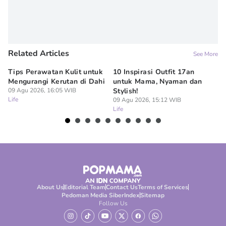
Related Articles
See More
Tips Perawatan Kulit untuk
10 Inspirasi Outfit 17an
15
Mengurangi Kerutan di Dahi
untuk Mama, Nyaman dan
Si
09 Agu 2026, 16:05 WIB
Stylish!
09
Life
Lif
09 Agu 2026, 15:12 WIB
Life
About Us
Editorial Team
Contact Us
Terms of Services
Pedoman Media Siber
Index
Sitemap
Follow Us