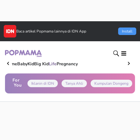
Baca artikel
Popmama
lainnya di IDN App
Install
Home
Baby
Kid
Big Kid
Life
Pregnancy
For
Iklanin di IDN
Tanya Ahli
Kumpulan Dongeng
You