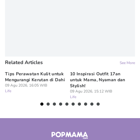
Related Articles
See More
Tips Perawatan Kulit untuk
10 Inspirasi Outfit 17an
15
Mengurangi Kerutan di Dahi
untuk Mama, Nyaman dan
Si
09 Agu 2026, 16:05 WIB
Stylish!
09
Life
Lif
09 Agu 2026, 15:12 WIB
Life