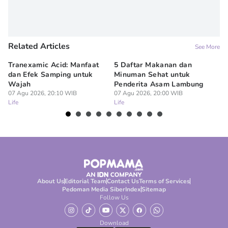
Related Articles
See More
Tranexamic Acid: Manfaat
5 Daftar Makanan dan
Ap
dan Efek Samping untuk
Minuman Sehat untuk
5 
Wajah
Penderita Asam Lambung
07
Lif
07 Agu 2026, 20:10 WIB
07 Agu 2026, 20:00 WIB
Life
Life
About Us
Editorial Team
Contact Us
Terms of Services
Pedoman Media Siber
Index
Sitemap
Follow Us
Download