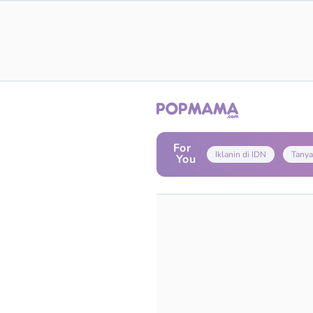
For
Iklanin di IDN
Tanya
You