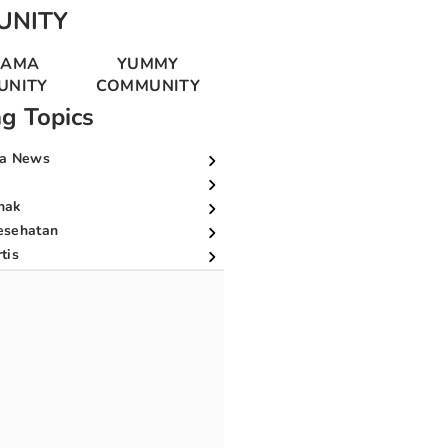
UNITY
MAMA
YUMMY
UNITY
COMMUNITY
ng Topics
a News
nak
esehatan
tis