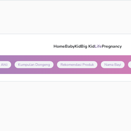
Home
Baby
Kid
Big Kid
Life
Pregnancy
 Ahli
Kumpulan Dongeng
Rekomendasi Produk
Nama Bayi