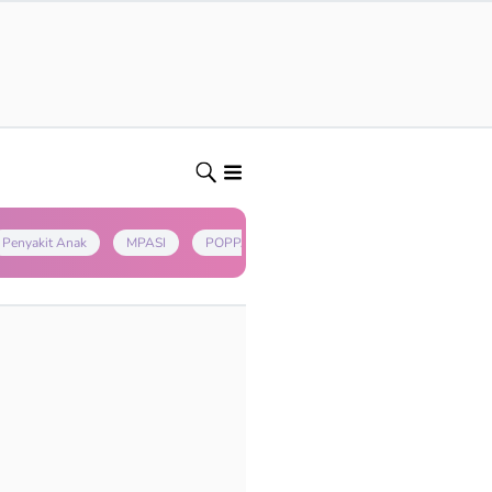
Penyakit Anak
MPASI
POPPAPA