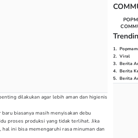
COMM
POP
COMM
Trendi
1
.
Popmam
2
.
Viral
3
.
Berita A
4
.
Berita K
5
.
Berita Ar
enting dilakukan agar lebih aman dan higienis
er baru biasanya masih menyisakan debu
du proses produksi yang tidak terlihat. Jika
k, hal ini bisa memengaruhi rasa minuman dan