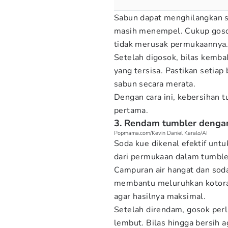
Sabun dapat menghilangkan s
masih menempel. Cukup goso
tidak merusak permukaannya
Setelah digosok, bilas kembal
yang tersisa. Pastikan setiap
sabun secara merata.
Dengan cara ini, kebersihan 
pertama.
3. Rendam tumbler dengan
Popmama.com/Kevin Daniel Karalo/AI
Soda kue dikenal efektif un
dari permukaan dalam tumble
Campuran air hangat dan soda
membantu meluruhkan kotora
agar hasilnya maksimal.
Setelah direndam, gosok per
lembut. Bilas hingga bersih a