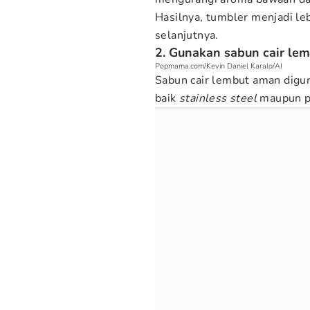
Hasilnya, tumbler menjadi le
selanjutnya.
2. Gunakan sabun cair le
Popmama.com/Kevin Daniel Karalo/AI
Sabun cair lembut aman digun
baik
stainless steel
maupun pl