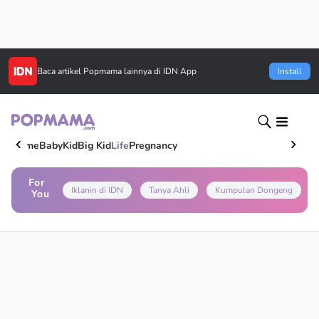
Baca artikel
Popmama
lainnya di IDN App
Install
Home
Baby
Kid
Big Kid
Life
Pregnancy
For
Iklanin di IDN
Tanya Ahli
Kumpulan Dongeng
You