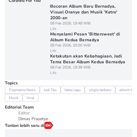
Curated For You
Bocoran Album Baru Bernadya,
Visual Oranye dan Musik 'Katro'
2000-an
08 Feb 2026, 19:48 WIB
Life
Menyelami Pesan 'Bittersweet' di
Album Kedua Bernadya
08 Feb 2026, 20:00 WIB
Life
Ketakutan akan Kebahagiaan, Jadi
Tema Besar Album Kedua Bernadya
08 Feb 2026, 19:38 WIB
Life
Topics
Popmama News
Jadi Tau
fakta lagu
single terbaru
album terb
Musik
Viral
Editorial Team
Editor
Dimas Prasetyo
Tonton lebih seru di