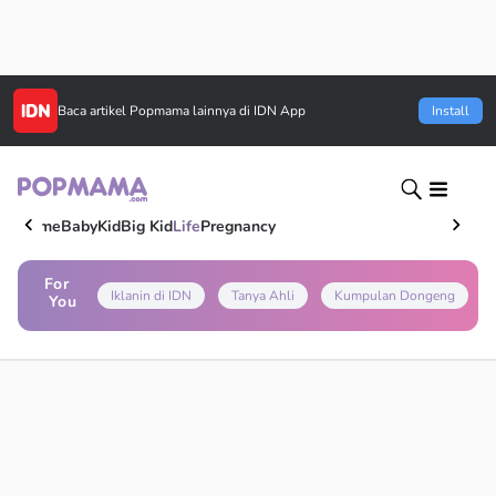
Baca artikel
Popmama
lainnya di IDN App
Install
Home
Baby
Kid
Big Kid
Life
Pregnancy
For
Iklanin di IDN
Tanya Ahli
Kumpulan Dongeng
You