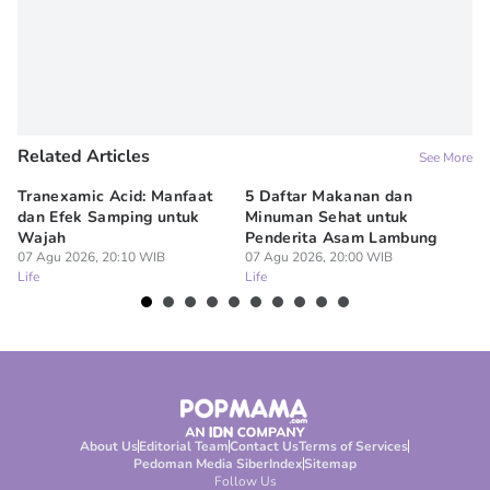
Related Articles
See More
Tranexamic Acid: Manfaat
5 Daftar Makanan dan
Ap
dan Efek Samping untuk
Minuman Sehat untuk
5 
Wajah
Penderita Asam Lambung
07
Lif
07 Agu 2026, 20:10 WIB
07 Agu 2026, 20:00 WIB
Life
Life
About Us
Editorial Team
Contact Us
Terms of Services
Pedoman Media Siber
Index
Sitemap
Follow Us