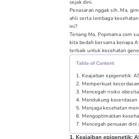
sejak dini.
Penasaran nggak sih, Ma, gima
ahli serta lembaga kesehatan
ini?
Tenang Ma, Popmama.com su
kita bedah bersama kenapa ASI
terbaik untuk kesehatan gene
Table of Content
1. Keajaiban epigenetik: A
2. Memperkuat kecerdasan 
3. Mencegah risiko obesi
4. Mendukung kecerdasan d
5. Menjaga kesehatan ment
6. Mengoptimalkan keseha
7. Mencegah penuaan dini 
1. Keajaiban epigenetik: A