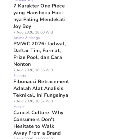
Relationship
7 Karakter One Piece
yang Haoshoku Haki-
nya Paling Mendekati
Joy Boy
7 Aug 2026, 18:00 WIB
Anime & Manga
PMWC 2026: Jadwal,
Daftar Tim, Format,
Prize Pool, dan Cara
Nonton
7 Aug 2026, 16:36 WIB
Esports
Fibonacci Retracement
Adalah Alat Analisis
Teknikal, Ini Fungsinya
7 Aug 2026, 18:57 WIB
Market
Cancel Culture: Why
Consumers Don't
Hesitate to Walk
Away From a Brand