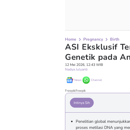
Home
Pregnancy
Birth
ASI Eksklusif Te
Genetik pada An
12 Mei 2026, 12:43 WIB
Nadya Julyanti
News
Channel
Freepik/freepik
Intinya Sih
Penelitian global menunjukkan
proses metilasi DNA yang men