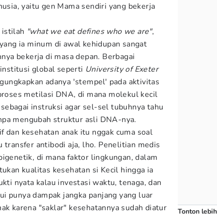
nusia, yaitu gen Mama sendiri yang bekerja
istilah
"what we eat defines who we are"
,
a yang ia minum di awal kehidupan sangat
ya bekerja di masa depan. Berbagai
institusi global seperti
University of Exeter
ungkapkan adanya 'stempel' pada aktivitas
 proses metilasi DNA, di mana molekul kecil
ebagai instruksi agar sel-sel tubuhnya tahu
npa mengubah struktur asli DNA-nya.
f dan kesehatan anak itu nggak cuma soal
 transfer antibodi aja, lho. Penelitian medis
pigenetik, di mana faktor lingkungan, dalam
tukan kualitas kesehatan si Kecil hingga ia
ukti nyata kalau investasi waktu, tenaga, dan
ui punya dampak jangka panjang yang luar
nak karena "saklar" kesehatannya sudah diatur
Tonton lebih