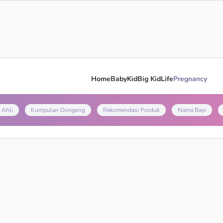
Home
Baby
Kid
Big Kid
Life
Pregnancy
 Ahli
Kumpulan Dongeng
Rekomendasi Produk
Nama Bayi