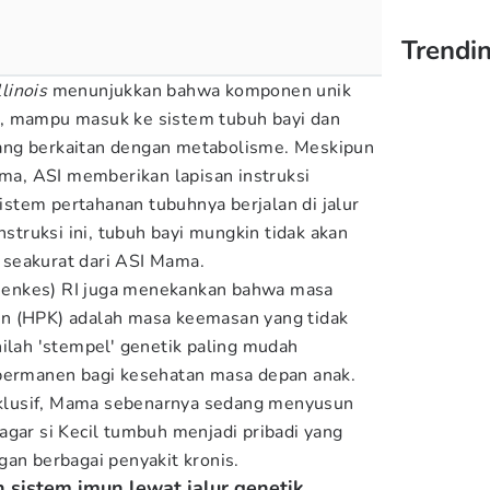
Trendi
llinois
menunjukkan bahwa komponen unik
, mampu masuk ke sistem tubuh bayi dan
ang berkaitan dengan metabolisme. Meskipun
ama, ASI memberikan lapisan instruksi
stem pertahanan tubuhnya berjalan di jalur
nstruksi ini, tubuh bayi mungkin tidak akan
seakurat dari ASI Mama.
enkes) RI juga menekankan bahwa masa
n (HPK) adalah masa keemasan yang tidak
nilah 'stempel' genetik paling mudah
 permanen bagi kesehatan masa depan anak.
lusif, Mama sebenarnya sedang menyusun
agar si Kecil tumbuh menjadi pribadi yang
gan berbagai penyakit kronis.
 sistem imun lewat jalur genetik