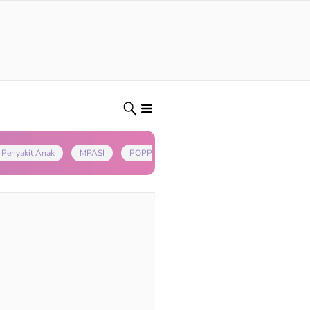
Penyakit Anak
MPASI
POPPAPA