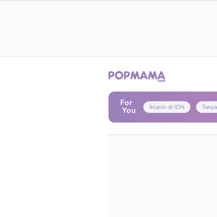
For
Iklanin di IDN
Tanya
You