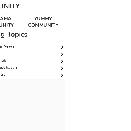
UNITY
MAMA
YUMMY
UNITY
COMMUNITY
ng Topics
a News
nak
esehatan
tis