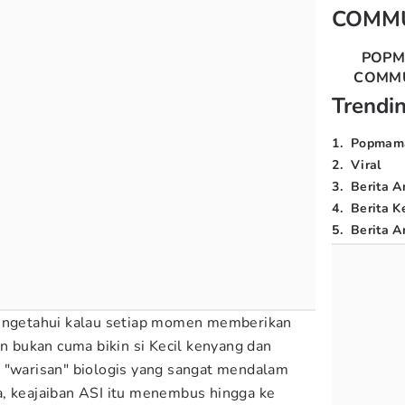
COMM
POP
COMM
Trendi
1
.
Popmam
2
.
Viral
3
.
Berita A
4
.
Berita K
5
.
Berita Ar
mengetahui kalau setiap momen memberikan
an bukan cuma bikin si Kecil kenyang dan
 "warisan" biologis yang sangat mendalam
a, keajaiban ASI itu menembus hingga ke