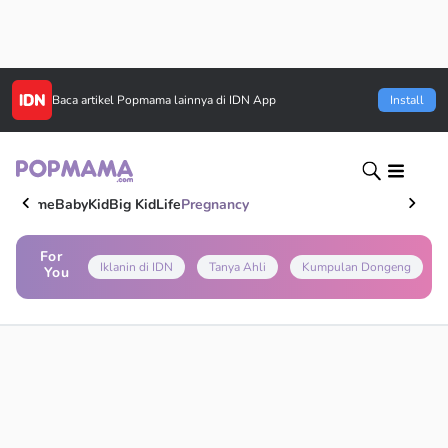
Baca artikel
Popmama
lainnya di IDN App
Install
Home
Baby
Kid
Big Kid
Life
Pregnancy
For
Iklanin di IDN
Tanya Ahli
Kumpulan Dongeng
You