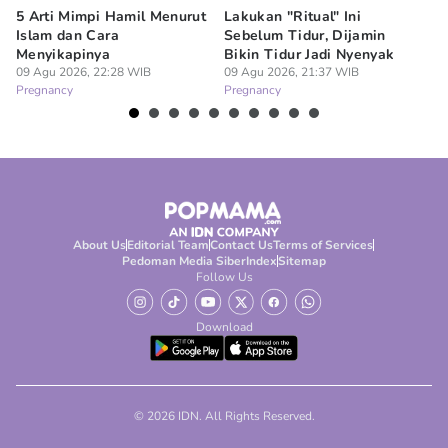
5 Arti Mimpi Hamil Menurut
Lakukan "Ritual" Ini
Be
Islam dan Cara
Sebelum Tidur, Dijamin
Pa
Menyikapinya
Bikin Tidur Jadi Nyenyak
Be
09 Agu 2026, 22:28 WIB
09 Agu 2026, 21:37 WIB
09
Pregnancy
Pregnancy
Pr
About Us
Editorial Team
Contact Us
Terms of Services
Pedoman Media Siber
Index
Sitemap
Follow Us
Download
© 2026 IDN. All Rights Reserved.